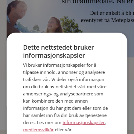
Dette nettstedet bruker
informasjonskapsler
]
Vi bruker informasjonskapsler for å
tilpasse innhold, annonser og analysere
trafikken vår. Vi deler også informasjon
om din bruk av nettstedet vårt med våre
Fler single
annonserings- og analysepartnere som
kan kombinere den med annen
Andre single fra Oslo
informasjon du har gitt dem eller som de
Date menn i Norge
har samlet inn fra din bruk av tjenestene
Date kvinner i Norge
deres. Les mer om
informasjonskapsler
,
medlemsvilkår
eller vår