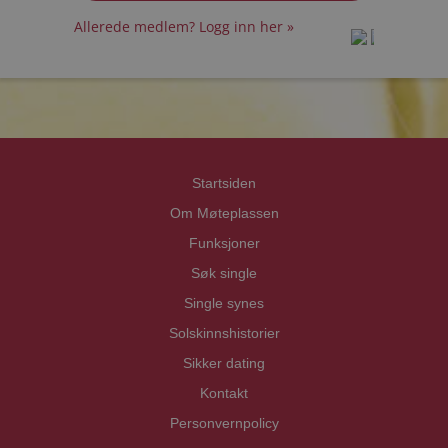
Allerede medlem? Logg inn her »
prot
prot
Priva
Priva
Startsiden
Om Møteplassen
Funksjoner
Søk single
Single synes
Solskinnshistorier
Sikker dating
Kontakt
Personvernpolicy