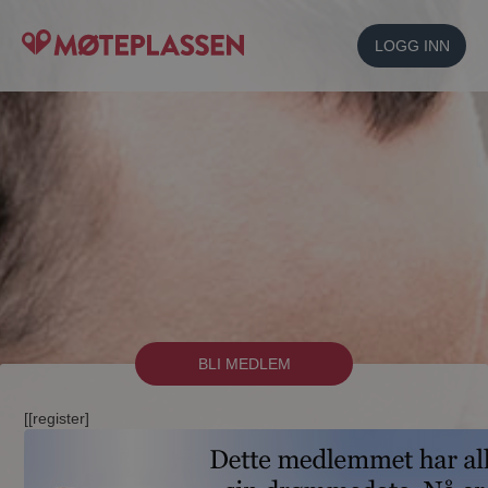
LOGG INN
BLI MEDLEM
[[register]