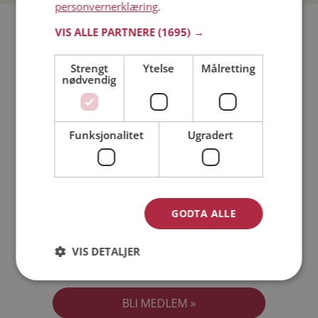
personvernerklæring
.
Bli medlem gratis!
VIS ALLE PARTNERE
(1695) →
Strengt
Ytelse
Målretting
Jeg er en:
Mann
Kvinne
nødvendig
Min alder:
Funksjonalitet
Ugradert
GODTA ALLE
VIS DETALJER
Jeg aksepterer
Medlemsvilkårene
Jeg aksepterer
Personvernreglene