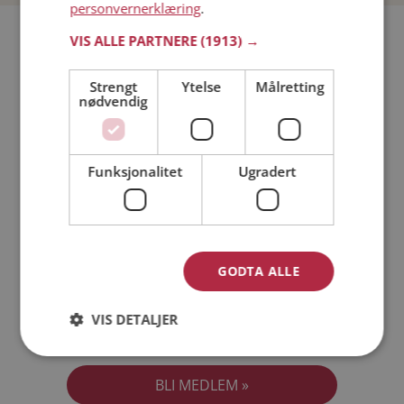
personvernerklæring
.
Bli medlem gratis!
VIS ALLE PARTNERE
(1913) →
Strengt
Ytelse
Målretting
Jeg er en:
Mann
Kvinne
nødvendig
Min alder:
Funksjonalitet
Ugradert
GODTA ALLE
VIS DETALJER
Jeg aksepterer
Medlemsvilkårene
Jeg aksepterer
Personvernreglene