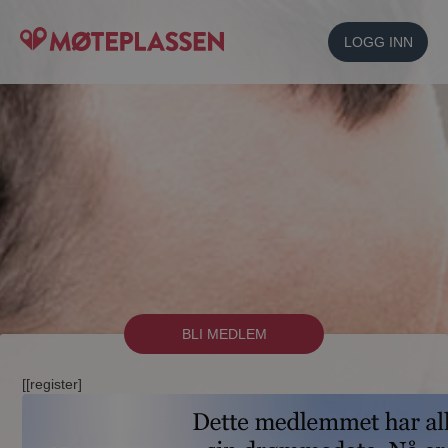
LOGG INN
BLI MEDLEM
[[register]