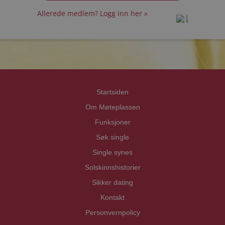
Allerede medlem? Logg inn her »
prot
prot
Priva
Priva
Startsiden
Om Møteplassen
Funksjoner
Søk single
Single synes
Solskinnshistorier
Sikker dating
Kontakt
Personvernpolicy