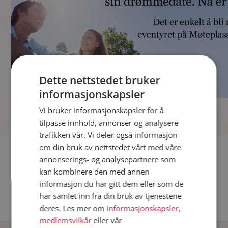
Dette nettstedet bruker
informasjonskapsler
]
Vi bruker informasjonskapsler for å
tilpasse innhold, annonser og analysere
trafikken vår. Vi deler også informasjon
om din bruk av nettstedet vårt med våre
Fler single
annonserings- og analysepartnere som
kan kombinere den med annen
Andre single fra Oslo
informasjon du har gitt dem eller som de
Date menn i Norge
har samlet inn fra din bruk av tjenestene
Date kvinner i Norge
deres. Les mer om
informasjonskapsler
,
medlemsvilkår
eller vår