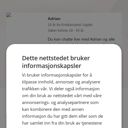
Adrian
18 år fra Kristiansand i Agder
Søker kvinne 18 - 45 år
Du kan chatte live med Adrian og alle
de andre single hvis du er medlem på
Møteplassen. Det er raskt og enkelt å
Dette nettstedet bruker
bli medlem.
informasjonskapsler
Vi bruker informasjonskapsler for å
tilpasse innhold, annonser og analysere
trafikken vår. Vi deler også informasjon
om din bruk av nettstedet vårt med våre
Fler single
annonserings- og analysepartnere som
kan kombinere den med annen
Flere singlemenn fra Kristiansand
:
Alexander
,
Kristian
,
informasjon du har gitt dem eller som de
Anders
har samlet inn fra din bruk av tjenestene
Kvinner fra Kristiansand