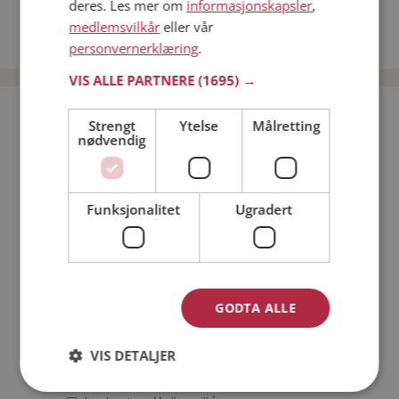
deres. Les mer om
informasjonskapsler
,
Date kvinner i Norge
medlemsvilkår
eller vår
Date menn i Norge
personvernerklæring
.
VIS ALLE PARTNERE
(1695) →
Bli medlem gratis!
Strengt
Ytelse
Målretting
nødvendig
Jeg er en:
Mann
Kvinne
Funksjonalitet
Ugradert
Min alder:
GODTA ALLE
VIS DETALJER