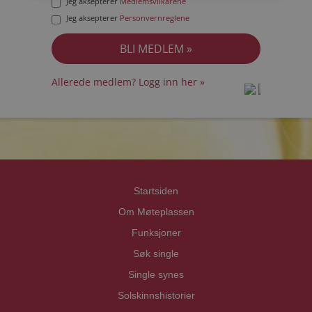
Jeg aksepterer
Medlemsvilkårene
Jeg aksepterer
Personvernreglene
Allerede medlem? Logg inn her »
prot
prot
Priva
Priva
Startsiden
Om Møteplassen
Funksjoner
Søk single
Single synes
Solskinnshistorier