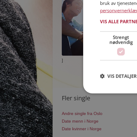
bruk av tjeneste
personvernerklæ
VIS ALLE PARTN
Strengt
nødvendig
]
VIS DETALJER
Fler single
Andre single fra Oslo
Date menn i Norge
Date kvinner i Norge