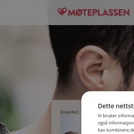
Dette netts
[[register]
Vi bruker informa
også informasjon
kan kombinere de