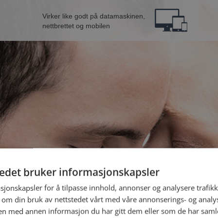
Virker like godt på datamaskinen,
nettbrettet og mobilen
tedet bruker informasjonskapsler
B
sjonskapsler for å tilpasse innhold, annonser og analysere trafikk
 om din bruk av nettstedet vårt med våre annonserings- og anal
n med annen informasjon du har gitt dem eller som de har samlet
Jeg er en: