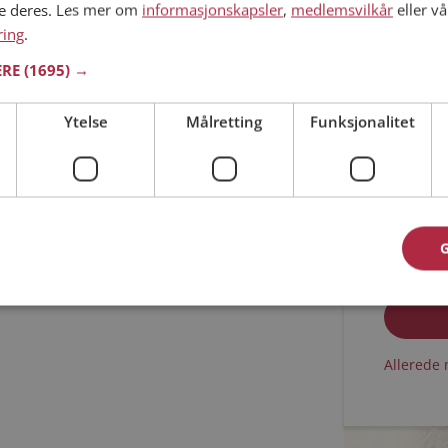
ne deres. Les mer om
informasjonskapsler
,
medlemsvilkår
eller vå
ring
.
Min alder
ERE
(1695) →
Ytelse
Målretting
Funksjonalitet
Jeg aks
Jeg aks
Allerede 