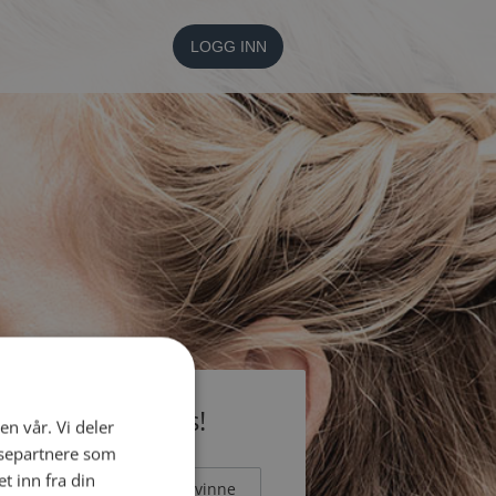
LOGG INN
li medlem gratis!
en vår. Vi deler
ysepartnere som
 inn fra din
Mann
Kvinne