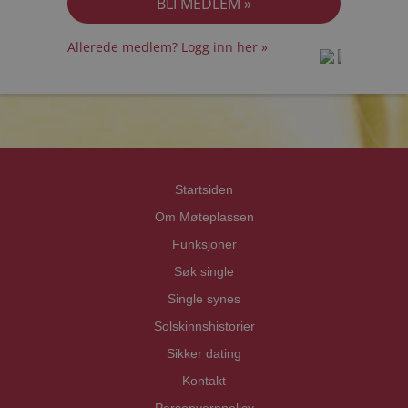
Allerede medlem? Logg inn her »
prot
prot
Priva
Priva
Startsiden
Om Møteplassen
Funksjoner
Søk single
Single synes
Solskinnshistorier
Sikker dating
Kontakt