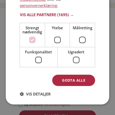
personvernerklæring
.
VIS ALLE PARTNERE
(1695) →
Bli medlem gratis!
Strengt
Ytelse
Målretting
nødvendig
Jeg er en:
Mann
Kvinne
Min alder:
Funksjonalitet
Ugradert
GODTA ALLE
VIS DETALJER
Jeg aksepterer
Medlemsvilkårene
Jeg aksepterer
Personvernreglene