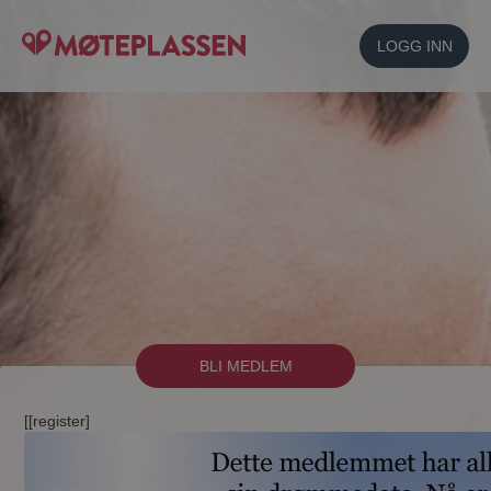
LOGG INN
BLI MEDLEM
[[register]