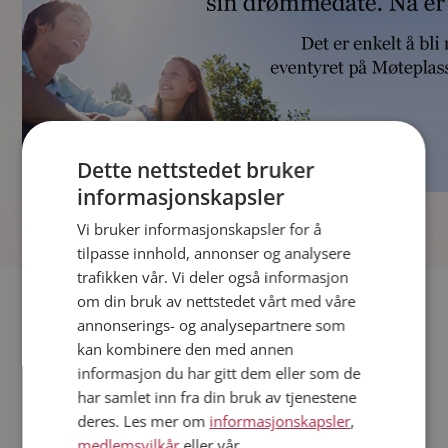
Dette nettstedet bruker
informasjonskapsler
]
Vi bruker informasjonskapsler for å
tilpasse innhold, annonser og analysere
trafikken vår. Vi deler også informasjon
Fler single
om din bruk av nettstedet vårt med våre
annonserings- og analysepartnere som
kan kombinere den med annen
Andre single fra Horten
informasjon du har gitt dem eller som de
Kvinner fra Horten
har samlet inn fra din bruk av tjenestene
Date kvinner i Norge
deres. Les mer om
informasjonskapsler
,
Date menn i Norge
medlemsvilkår
eller vår