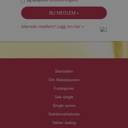
Jeg aksepterer
Personvernreglene
Allerede medlem? Logg inn her »
prot
prot
Priva
Priva
Startsiden
Om Møteplassen
Funksjoner
Søk single
Single synes
Solskinnshistorier
Sikker dating