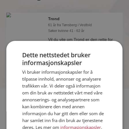
Trond
61 år fra Tønsberg i Vestfold
Søker kvinne 41 - 62 år
Vil du vite om Trond er den rette for
deg? Bli medlem og se hva Trond liker
å gjøre om kvelden. Kanskje en
Dette nettstedet bruker
treningsentusiast som deg selv?
informasjonskapsler
Vi bruker informasjonskapsler for å
tilpasse innhold, annonser og analysere
trafikken vår. Vi deler også informasjon
om din bruk av nettstedet vårt med våre
Fler single
annonserings- og analysepartnere som
kan kombinere den med annen
informasjon du har gitt dem eller som de
Flere singlemenn fra Tønsberg
:
Knut-Arne
,
Klit
,
Espen
har samlet inn fra din bruk av tjenestene
Kvinner fra Tønsberg
deres. Les mer om
informasjonskapsler
,
Date kvinner i Norge