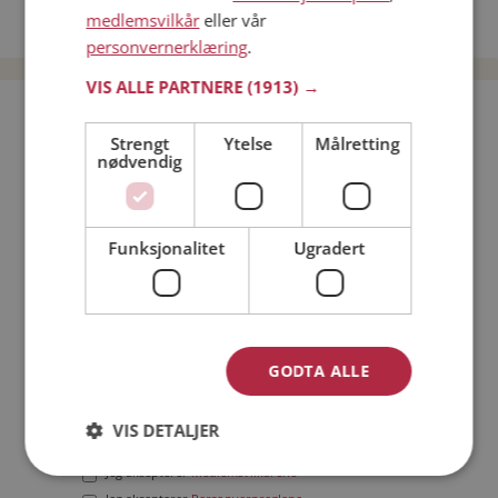
medlemsvilkår
eller vår
Date menn i Norge
personvernerklæring
.
VIS ALLE PARTNERE
(1913) →
Bli medlem gratis!
Strengt
Ytelse
Målretting
nødvendig
Jeg er en:
Mann
Kvinne
Min alder:
Funksjonalitet
Ugradert
GODTA ALLE
VIS DETALJER
Jeg aksepterer
Medlemsvilkårene