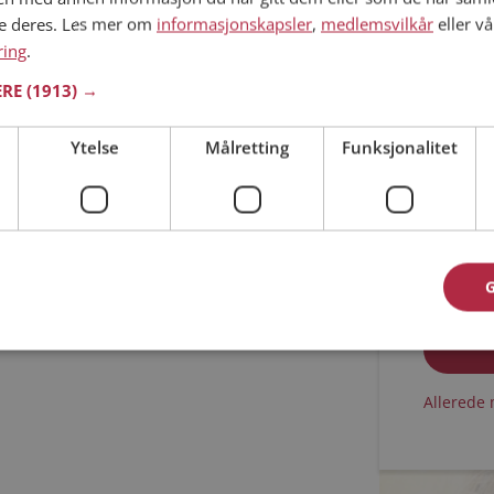
ne deres. Les mer om
informasjonskapsler
,
medlemsvilkår
eller vå
Min alder
ring
.
ERE
(1913) →
Ytelse
Målretting
Funksjonalitet
Jeg aks
Jeg aks
Allerede 