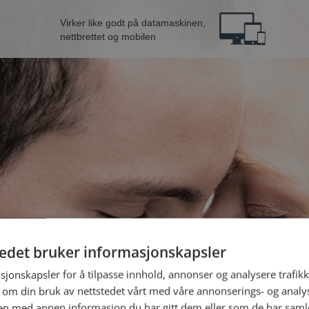
Virker like godt på datamaskinen,
nettbrettet og mobilen
tedet bruker informasjonskapsler
B
sjonskapsler for å tilpasse innhold, annonser og analysere trafikk
 om din bruk av nettstedet vårt med våre annonserings- og anal
Jeg er en:
n med annen informasjon du har gitt dem eller som de har samlet