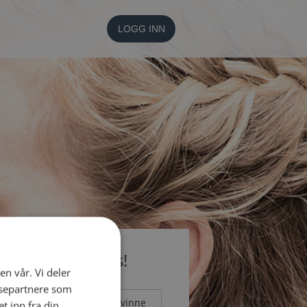
LOGG INN
li medlem gratis!
en vår. Vi deler
ysepartnere som
Mann
Kvinne
 inn fra din