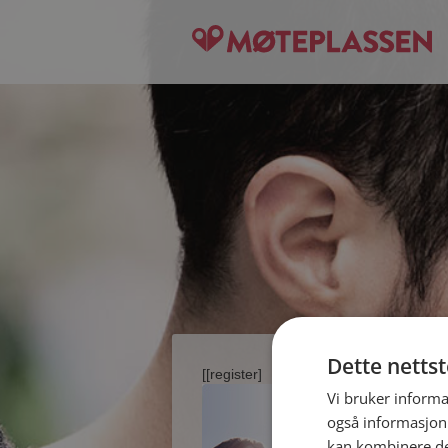
Dette netts
[[register]
Vi bruker informa
også informasjon
kan kombinere de