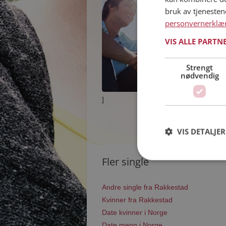
bruk av tjeneste
personvernerklæ
VIS ALLE PARTN
Strengt
nødvendig
]
VIS DETALJER
Fler single
Andre single fra Rakkestad
Kvinner fra Rakkestad
Date kvinner i Norge
Date menn i Norge