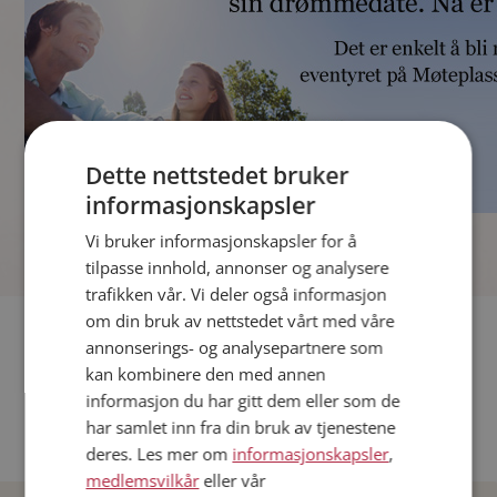
Dette nettstedet bruker
informasjonskapsler
]
Vi bruker informasjonskapsler for å
tilpasse innhold, annonser og analysere
trafikken vår. Vi deler også informasjon
om din bruk av nettstedet vårt med våre
Fler single
annonserings- og analysepartnere som
kan kombinere den med annen
Andre single fra Oslo
informasjon du har gitt dem eller som de
Date menn i Norge
har samlet inn fra din bruk av tjenestene
Date kvinner i Norge
deres. Les mer om
informasjonskapsler
,
medlemsvilkår
eller vår