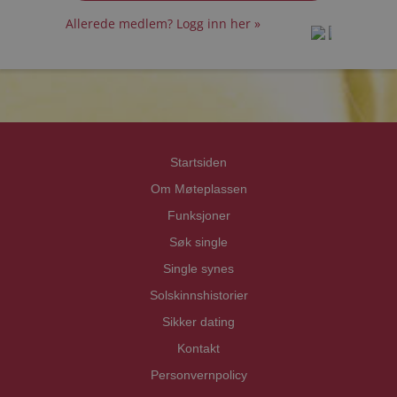
Allerede medlem? Logg inn her »
prot
prot
Priva
Priva
Startsiden
Om Møteplassen
Funksjoner
Søk single
Single synes
Solskinnshistorier
Sikker dating
Kontakt
Personvernpolicy