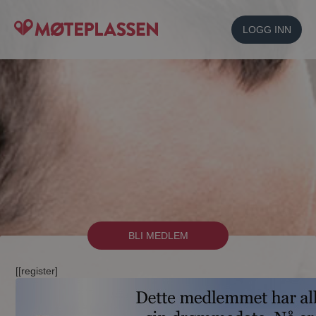
LOGG INN
BLI MEDLEM
[[register]