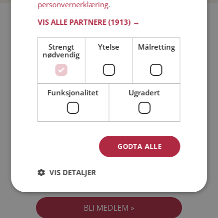
personvernerklæring
.
Bli medlem gratis!
VIS ALLE PARTNERE
(1913) →
Strengt
Ytelse
Målretting
Jeg er en:
Mann
Kvinne
nødvendig
Min alder:
Funksjonalitet
Ugradert
GODTA ALLE
VIS DETALJER
Jeg aksepterer
Medlemsvilkårene
Jeg aksepterer
Personvernreglene