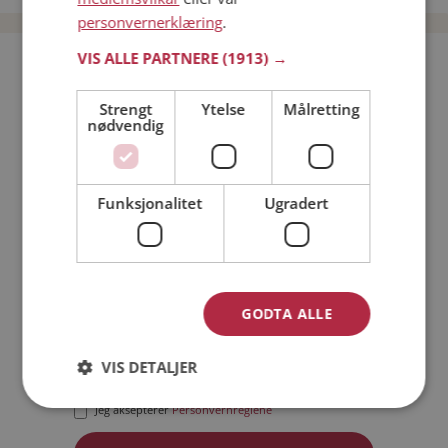
personvernerklæring
.
VIS ALLE PARTNERE
(1913) →
Bli medlem gratis!
Strengt
Ytelse
Målretting
nødvendig
Jeg er en:
Mann
Kvinne
Min alder:
Funksjonalitet
Ugradert
GODTA ALLE
VIS DETALJER
Jeg aksepterer
Medlemsvilkårene
Jeg aksepterer
Personvernreglene