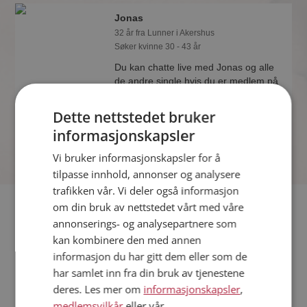
Jonas
32 år fra Lunner i Akershus
Søker kvinne 30 - 43 år
Du kan chatte live med Jonas og alle
de andre single hvis du er medlem på
Møteplassen. Det er raskt og enkelt å
bli medlem.
Dette nettstedet bruker
informasjonskapsler
Vi bruker informasjonskapsler for å
tilpasse innhold, annonser og analysere
trafikken vår. Vi deler også informasjon
Fler single
om din bruk av nettstedet vårt med våre
annonserings- og analysepartnere som
kan kombinere den med annen
Flere singlemenn fra Lunner
:
Kirill
,
Gorm
,
Oystein
informasjon du har gitt dem eller som de
Kvinner fra Lunner
har samlet inn fra din bruk av tjenestene
Date kvinner i Norge
deres. Les mer om
informasjonskapsler
,
Date menn i Norge
medlemsvilkår
eller vår