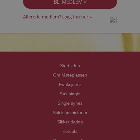
Allerede medlem? Logg inn her »
prot
prot
Priva
Priva
Startsiden
Om Møteplassen
Funksjoner
Søk single
Single synes
Solskinnshistorier
Sikker dating
Kontakt