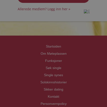
Allerede medlem? Logg inn her »
prot
prot
Priva
Priva
Startsiden
Om Møteplassen
Funksjoner
Søk single
Single synes
Solskinnshistorier
Sikker dating
Kontakt
Personvernpolicy