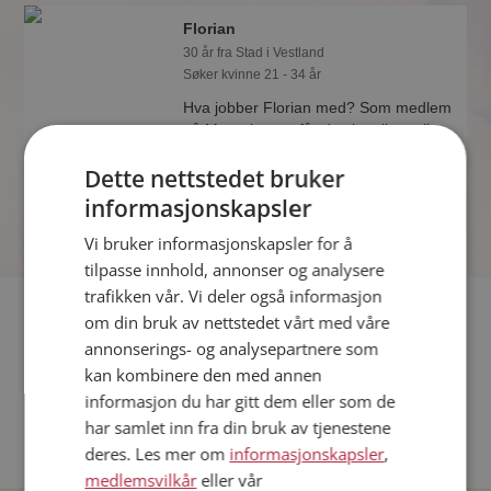
Florian
30 år fra Stad i Vestland
Søker kvinne 21 - 34 år
Hva jobber Florian med? Som medlem
på Møteplassen får du vite alle mulige
detaljer om de single.
Dette nettstedet bruker
informasjonskapsler
Vi bruker informasjonskapsler for å
tilpasse innhold, annonser og analysere
trafikken vår. Vi deler også informasjon
Fler single
om din bruk av nettstedet vårt med våre
annonserings- og analysepartnere som
Flere singlemenn fra Stad
:
Inge
,
Andreas
,
Arne
kan kombinere den med annen
Kvinner fra Stad
informasjon du har gitt dem eller som de
Date kvinner i Norge
har samlet inn fra din bruk av tjenestene
Date menn i Norge
deres. Les mer om
informasjonskapsler
,
medlemsvilkår
eller vår