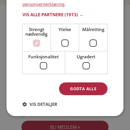
personvernerklæring
.
Bli medlem gratis!
VIS ALLE PARTNERE
(1913) →
Strengt
Ytelse
Målretting
Jeg er en:
Mann
Kvinne
nødvendig
Min alder:
Funksjonalitet
Ugradert
GODTA ALLE
VIS DETALJER
Jeg aksepterer
Medlemsvilkårene
Jeg aksepterer
Personvernreglene