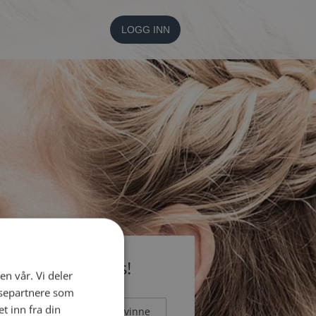
LOGG INN
li medlem gratis!
en vår. Vi deler
ysepartnere som
 inn fra din
Mann
Kvinne