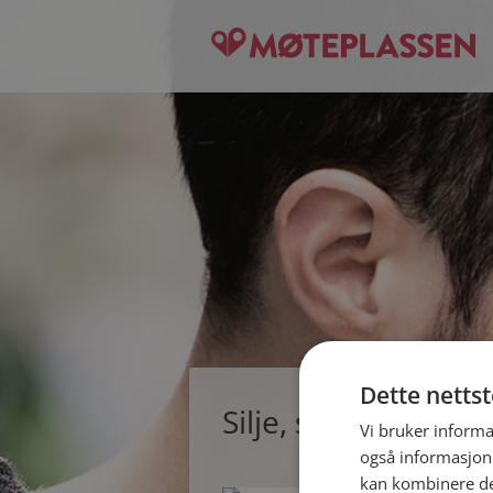
Dette netts
Silje, single kvinn
Vi bruker informa
også informasjon
kan kombinere de