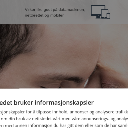
Virker like godt på datamaskinen,
nettbrettet og mobilen
tedet bruker informasjonskapsler
e fra Trondheim
B
sjonskapsler for å tilpasse innhold, annonser og analysere trafikk
 om din bruk av nettstedet vårt med våre annonserings- og anal
n med annen informasjon du har gitt dem eller som de har samlet
Jeg er en: