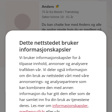
Anders
70 år fra Malvik i Trøndelag
Søker kvinne 18 - 61 år
Du kan chatte live med Anders og alle
de andre single hvis du er medlem på
Møteplassen. Det er raskt og enkelt å
bli medlem.
Dette nettstedet bruker
informasjonskapsler
Vi bruker informasjonskapsler for å
tilpasse innhold, annonser og analysere
trafikken vår. Vi deler også informasjon
Fler single
om din bruk av nettstedet vårt med våre
annonserings- og analysepartnere som
kan kombinere den med annen
Flere singlemenn fra Malvik
:
Hans Erik
,
Ny
,
Ratt
informasjon du har gitt dem eller som de
Kvinner fra Malvik
har samlet inn fra din bruk av tjenestene
Date kvinner i Norge
deres. Les mer om
informasjonskapsler
,
Date menn i Norge
medlemsvilkår
eller vår