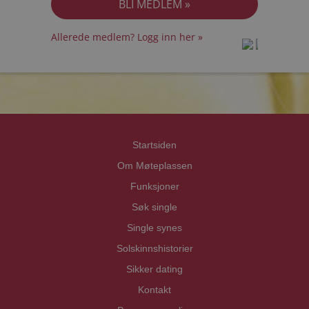
Allerede medlem? Logg inn her »
prot
prot
Priva
Priva
Startsiden
Om Møteplassen
Funksjoner
Søk single
Single synes
Solskinnshistorier
Sikker dating
Kontakt