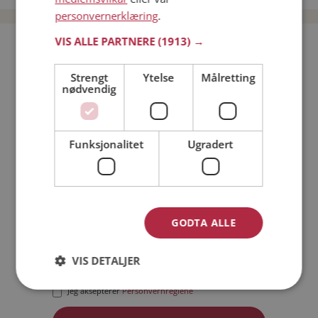
personvernerklæring
.
VIS ALLE PARTNERE
(1913) →
Bli medlem gratis!
Strengt
Ytelse
Målretting
nødvendig
Jeg er en:
Mann
Kvinne
Min alder:
Funksjonalitet
Ugradert
GODTA ALLE
VIS DETALJER
Jeg aksepterer
Medlemsvilkårene
Jeg aksepterer
Personvernreglene