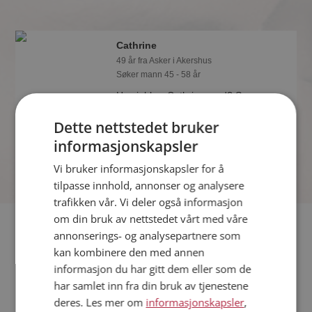
Cathrine
49 år fra Asker i Akershus
Søker mann 45 - 58 år
Hva jobber Cathrine med? Som
medlem på Møteplassen får du vite
Dette nettstedet bruker
alle mulige detaljer om de single.
informasjonskapsler
Vi bruker informasjonskapsler for å
tilpasse innhold, annonser og analysere
trafikken vår. Vi deler også informasjon
om din bruk av nettstedet vårt med våre
Fler single
annonserings- og analysepartnere som
kan kombinere den med annen
Flere singlekvinner fra Asker
:
Hilde
,
Marianne
,
Hanne
informasjon du har gitt dem eller som de
Menn fra Asker
har samlet inn fra din bruk av tjenestene
Date kvinner i Norge
deres. Les mer om
informasjonskapsler
,