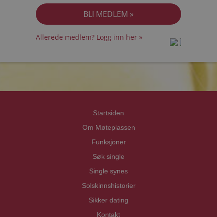
Allerede medlem? Logg inn her »
prot
prot
Priva
Priva
Startsiden
Om Møteplassen
Funksjoner
Søk single
Single synes
Solskinnshistorier
Sikker dating
Kontakt