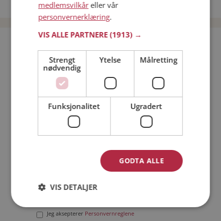
Date menn i Norge
medlemsvilkår
eller vår
personvernerklæring
.
VIS ALLE PARTNERE
(1913) →
Bli medlem gratis!
Strengt
Ytelse
Målretting
nødvendig
Jeg er en:
Mann
Kvinne
Min alder:
Funksjonalitet
Ugradert
GODTA ALLE
VIS DETALJER
Jeg aksepterer
Medlemsvilkårene
Jeg aksepterer
Personvernreglene