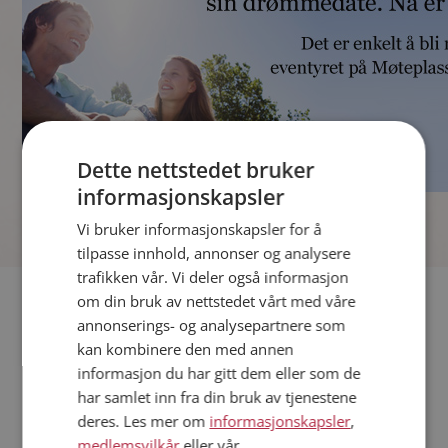
Dette nettstedet bruker
informasjonskapsler
]
Vi bruker informasjonskapsler for å
tilpasse innhold, annonser og analysere
trafikken vår. Vi deler også informasjon
Fler single
om din bruk av nettstedet vårt med våre
annonserings- og analysepartnere som
kan kombinere den med annen
Andre single fra Midt-Telemark
informasjon du har gitt dem eller som de
Kvinner fra Midt-Telemark
har samlet inn fra din bruk av tjenestene
Date kvinner i Norge
deres. Les mer om
informasjonskapsler
,
Date menn i Norge
medlemsvilkår
eller vår