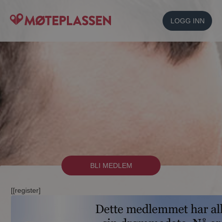
LOGG INN
BLI MEDLEM
[[register]