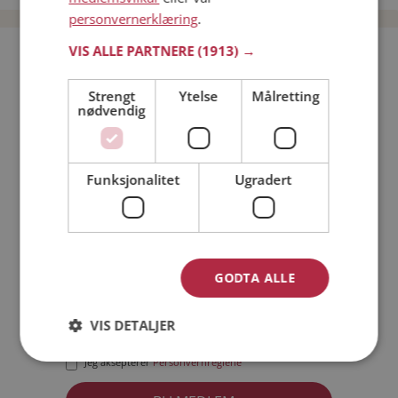
personvernerklæring
.
VIS ALLE PARTNERE
(1913) →
Bli medlem gratis!
Strengt
Ytelse
Målretting
nødvendig
Jeg er en:
Mann
Kvinne
Min alder:
Funksjonalitet
Ugradert
GODTA ALLE
VIS DETALJER
Jeg aksepterer
Medlemsvilkårene
Jeg aksepterer
Personvernreglene