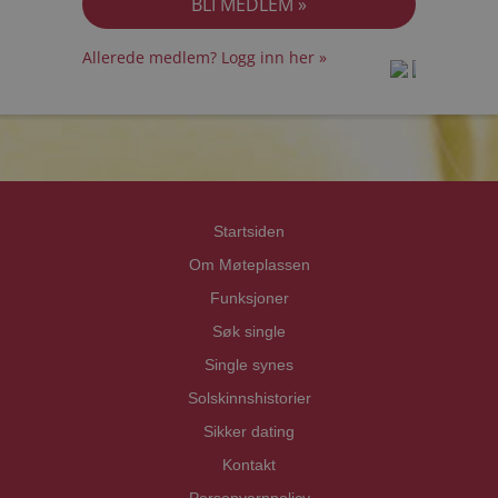
Allerede medlem? Logg inn her »
prot
prot
Priva
Priva
Startsiden
Om Møteplassen
Funksjoner
Søk single
Single synes
Solskinnshistorier
Sikker dating
Kontakt