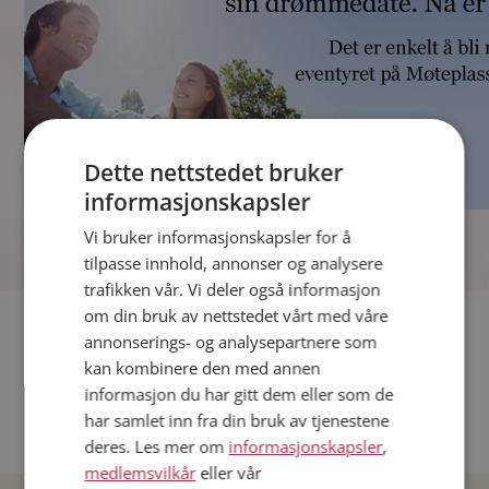
Dette nettstedet bruker
informasjonskapsler
]
Vi bruker informasjonskapsler for å
tilpasse innhold, annonser og analysere
trafikken vår. Vi deler også informasjon
om din bruk av nettstedet vårt med våre
Fler single
annonserings- og analysepartnere som
kan kombinere den med annen
Andre single fra Oslo
informasjon du har gitt dem eller som de
Date menn i Norge
har samlet inn fra din bruk av tjenestene
Date kvinner i Norge
deres. Les mer om
informasjonskapsler
,
medlemsvilkår
eller vår