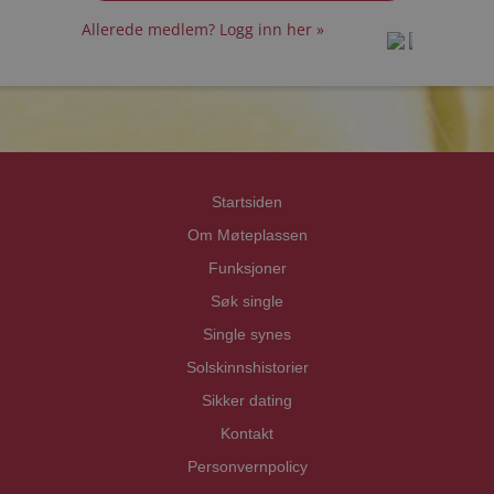
Allerede medlem? Logg inn her »
prot
prot
Priva
Priva
Startsiden
Om Møteplassen
Funksjoner
Søk single
Single synes
Solskinnshistorier
Sikker dating
Kontakt
Personvernpolicy