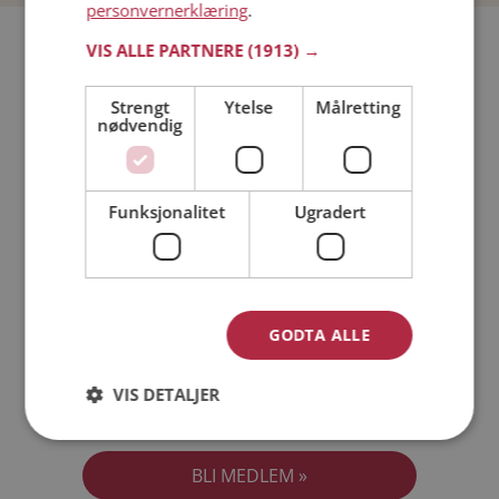
personvernerklæring
.
Bli medlem gratis!
VIS ALLE PARTNERE
(1913) →
Strengt
Ytelse
Målretting
Jeg er en:
Mann
Kvinne
nødvendig
Min alder:
Funksjonalitet
Ugradert
GODTA ALLE
VIS DETALJER
Jeg aksepterer
Medlemsvilkårene
Jeg aksepterer
Personvernreglene