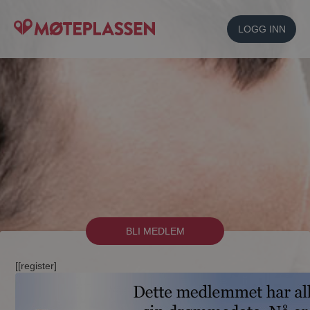
LOGG INN
BLI MEDLEM
[[register]