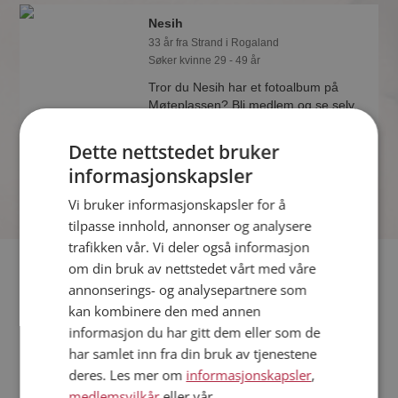
Nesih
33 år fra Strand i Rogaland
Søker kvinne 29 - 49 år
Tror du Nesih har et fotoalbum på
Møteplassen? Bli medlem og se selv.
Det finnes tusener av fotoalbum med
spennende bilder på sidene.
Dette nettstedet bruker
informasjonskapsler
Vi bruker informasjonskapsler for å
tilpasse innhold, annonser og analysere
trafikken vår. Vi deler også informasjon
Fler single
om din bruk av nettstedet vårt med våre
annonserings- og analysepartnere som
kan kombinere den med annen
Flere singlemenn fra Strand
:
Piotr
,
Hemmelig
,
Patrick
informasjon du har gitt dem eller som de
Kvinner fra Strand
har samlet inn fra din bruk av tjenestene
Date kvinner i Norge
deres. Les mer om
informasjonskapsler
,
Date menn i Norge
medlemsvilkår
eller vår