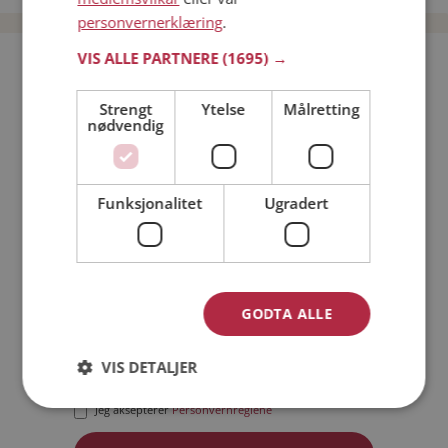
personvernerklæring
.
VIS ALLE PARTNERE
(1695) →
Bli medlem gratis!
Strengt
Ytelse
Målretting
nødvendig
Jeg er en:
Mann
Kvinne
Min alder:
Funksjonalitet
Ugradert
GODTA ALLE
VIS DETALJER
Jeg aksepterer
Medlemsvilkårene
Jeg aksepterer
Personvernreglene