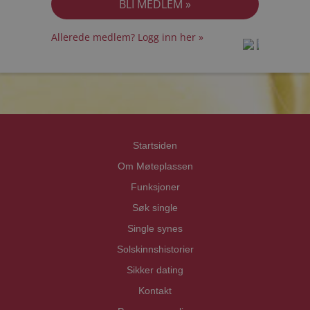
Allerede medlem? Logg inn her »
prot
prot
Priva
Priva
Startsiden
Om Møteplassen
Funksjoner
Søk single
Single synes
Solskinnshistorier
Sikker dating
Kontakt