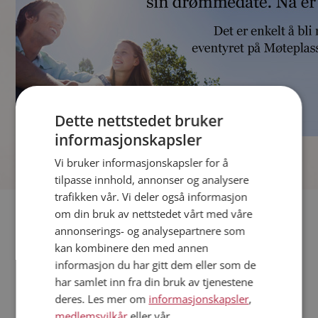
Dette nettstedet bruker
informasjonskapsler
]
Vi bruker informasjonskapsler for å
tilpasse innhold, annonser og analysere
trafikken vår. Vi deler også informasjon
Fler single
om din bruk av nettstedet vårt med våre
annonserings- og analysepartnere som
kan kombinere den med annen
Andre single fra Sandnes
informasjon du har gitt dem eller som de
Kvinner fra Sandnes
har samlet inn fra din bruk av tjenestene
Date kvinner i Norge
deres. Les mer om
informasjonskapsler
,
Date menn i Norge
medlemsvilkår
eller vår