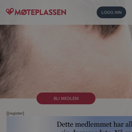
LOGG INN
BLI MEDLEM
[[register]