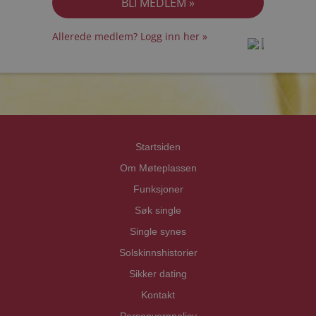
Allerede medlem? Logg inn her »
prot
prot
Priva
Priva
Startsiden
Om Møteplassen
Funksjoner
Søk single
Single synes
Solskinnshistorier
Sikker dating
Kontakt