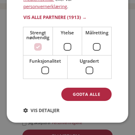
personvernerklæring
.
VIS ALLE PARTNERE
(1913) →
Bli medlem gratis!
Strengt
Ytelse
Målretting
nødvendig
Jeg er en:
Mann
Kvinne
Min alder:
Funksjonalitet
Ugradert
GODTA ALLE
VIS DETALJER
Jeg aksepterer
Medlemsvilkårene
Jeg aksepterer
Personvernreglene