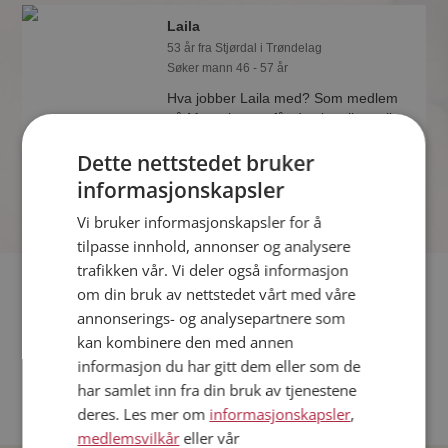
Laila
53 år fra Stjørdal i Trøndelag
Søker mann 46 - 57 år
Hva jobber Laila med? Som medlem
på Møteplassen får du vite alle mulige
detaljer om de single.
Dette nettstedet bruker
informasjonskapsler
Vi bruker informasjonskapsler for å
tilpasse innhold, annonser og analysere
trafikken vår. Vi deler også informasjon
Fler single
om din bruk av nettstedet vårt med våre
annonserings- og analysepartnere som
Flere singlekvinner fra Stjørdal
:
Unni
,
Mariana
,
Kristine
kan kombinere den med annen
Menn fra Stjørdal
informasjon du har gitt dem eller som de
Date kvinner i Norge
har samlet inn fra din bruk av tjenestene
Date menn i Norge
deres. Les mer om
informasjonskapsler
,
medlemsvilkår
eller vår