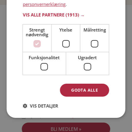
personvernerklæring
.
Bli medlem gratis!
VIS ALLE PARTNERE
(1913) →
Strengt
Ytelse
Målretting
Jeg er en:
Mann
Kvinne
nødvendig
Min alder:
Funksjonalitet
Ugradert
GODTA ALLE
VIS DETALJER
Jeg aksepterer
Medlemsvilkårene
Jeg aksepterer
Personvernreglene