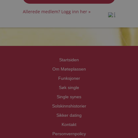
Allerede medlem? Logg inn her »
prot
prot
Priva
Priva
Startsiden
Om Møteplassen
Funksjoner
Søk single
Single synes
Solskinnshistorier
Sikker dating
Kontakt
Personvernpolicy