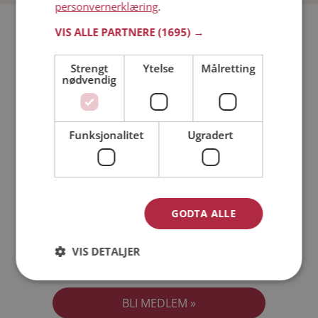
personvernerklæring
.
Bli medlem gratis!
VIS ALLE PARTNERE
(1695) →
Strengt
Ytelse
Målretting
Jeg er en:
Mann
Kvinne
nødvendig
Min alder:
Funksjonalitet
Ugradert
GODTA ALLE
VIS DETALJER
Jeg aksepterer
Medlemsvilkårene
Jeg aksepterer
Personvernreglene