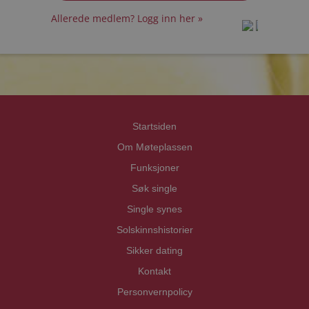
Allerede medlem? Logg inn her »
prot
prot
Priva
Priva
Startsiden
Om Møteplassen
Funksjoner
Søk single
Single synes
Solskinnshistorier
Sikker dating
Kontakt
Personvernpolicy