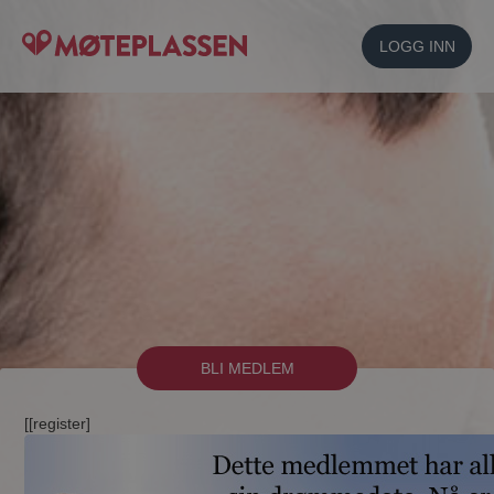
LOGG INN
BLI MEDLEM
[[register]