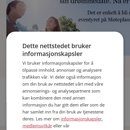
Dette nettstedet bruker
informasjonskapsler
]
Vi bruker informasjonskapsler for å
tilpasse innhold, annonser og analysere
trafikken vår. Vi deler også informasjon
om din bruk av nettstedet vårt med våre
Fler single
annonserings- og analysepartnere som
kan kombinere den med annen
Andre single fra Oslo
informasjon du har gitt dem eller som de
Date menn i Norge
har samlet inn fra din bruk av tjenestene
Date kvinner i Norge
deres. Les mer om
informasjonskapsler
,
medlemsvilkår
eller vår