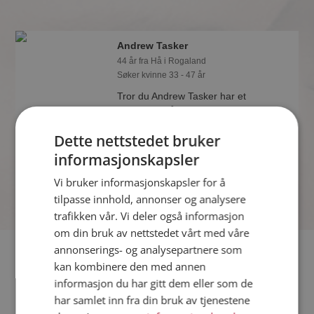
Andrew Tasker
44 år fra Hå i Rogaland
Søker kvinne 33 - 47 år
Tror du Andrew Tasker har et
fotoalbum på Møteplassen? Bli
medlem og se selv. Det finnes tusener
Dette nettstedet bruker
av fotoalbum med spennende bilder på
sidene.
informasjonskapsler
Vi bruker informasjonskapsler for å
tilpasse innhold, annonser og analysere
trafikken vår. Vi deler også informasjon
om din bruk av nettstedet vårt med våre
annonserings- og analysepartnere som
Fler single
kan kombinere den med annen
informasjon du har gitt dem eller som de
Flere singlemenn fra Hå
:
Muscab
,
Åsgeir
,
Farid
har samlet inn fra din bruk av tjenestene
Kvinner fra Hå