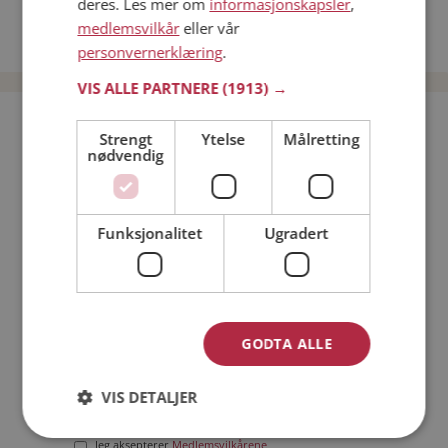
deres. Les mer om
informasjonskapsler
,
Date kvinner i Norge
medlemsvilkår
eller vår
Date menn i Norge
personvernerklæring
.
VIS ALLE PARTNERE
(1913) →
Bli medlem gratis!
Strengt
Ytelse
Målretting
nødvendig
Jeg er en:
Mann
Kvinne
Funksjonalitet
Ugradert
Min alder:
GODTA ALLE
VIS DETALJER
Jeg aksepterer
Medlemsvilkårene