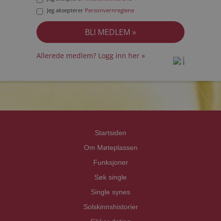
Jeg aksepterer
Personvernreglene
Allerede medlem? Logg inn her »
prot
prot
Priva
Priva
Startsiden
Om Møteplassen
Funksjoner
Søk single
Single synes
Solskinnshistorier