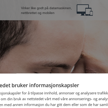
Virker like godt på datamaskinen,
nettbrettet og mobilen
tedet bruker informasjonskapsler
B
sjonskapsler for å tilpasse innhold, annonser og analysere trafikk
 om din bruk av nettstedet vårt med våre annonserings- og anal
n med annen informasjon du har gitt dem eller som de har samlet
Jeg er en: