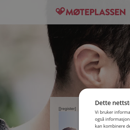
Dette netts
[[register]
Vi bruker informa
også informasjon
kan kombinere de