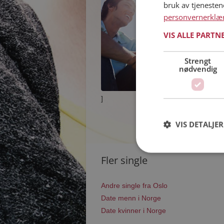
bruk av tjeneste
personvernerklæ
VIS ALLE PARTN
Strengt
nødvendig
]
VIS DETALJER
Fler single
Andre single fra Oslo
Date menn i Norge
Date kvinner i Norge