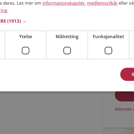
ne deres. Les mer om
informasjonskapsler
,
medlemsvilkår
eller vå
ring
.
Min alder
ERE
(1913) →
Ytelse
Målretting
Funksjonalitet
Jeg aks
Jeg aks
Allerede 