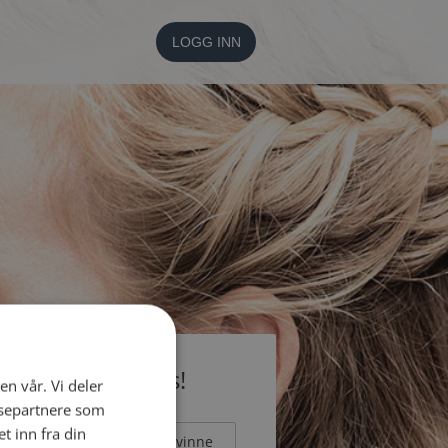
LOGG INN
li medlem gratis!
en vår. Vi deler
ysepartnere som
 inn fra din
Mann
Kvinne