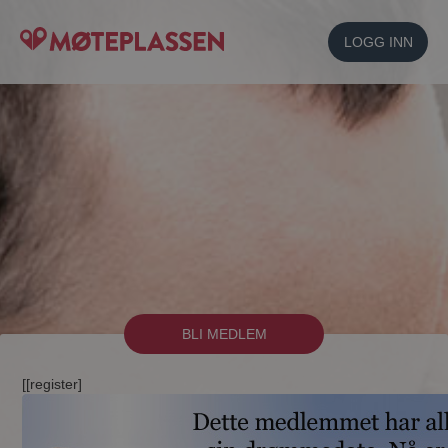
LOGG INN
BLI MEDLEM
[[register]