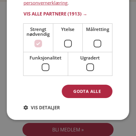
personvernerklæring
.
Bli medlem gratis!
VIS ALLE PARTNERE
(1913) →
Strengt
Ytelse
Målretting
Jeg er en:
Mann
Kvinne
nødvendig
Min alder:
Funksjonalitet
Ugradert
GODTA ALLE
VIS DETALJER
Jeg aksepterer
Medlemsvilkårene
Jeg aksepterer
Personvernreglene