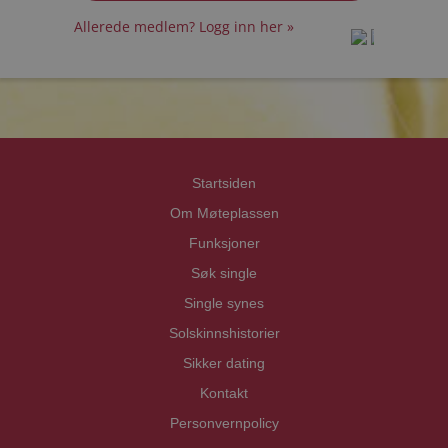
Allerede medlem? Logg inn her »
prot
prot
Priva
Priva
Startsiden
Om Møteplassen
Funksjoner
Søk single
Single synes
Solskinnshistorier
Sikker dating
Kontakt
Personvernpolicy