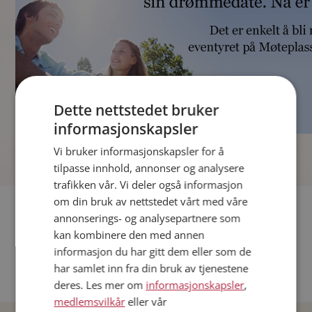
Dette nettstedet bruker
informasjonskapsler
]
Vi bruker informasjonskapsler for å
tilpasse innhold, annonser og analysere
trafikken vår. Vi deler også informasjon
om din bruk av nettstedet vårt med våre
Fler single
annonserings- og analysepartnere som
kan kombinere den med annen
Andre single fra Oslo
informasjon du har gitt dem eller som de
Date menn i Norge
har samlet inn fra din bruk av tjenestene
Date kvinner i Norge
deres. Les mer om
informasjonskapsler
,
medlemsvilkår
eller vår