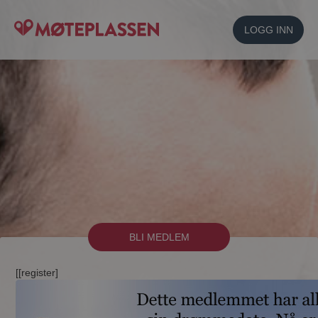
LOGG INN
BLI MEDLEM
[[register]