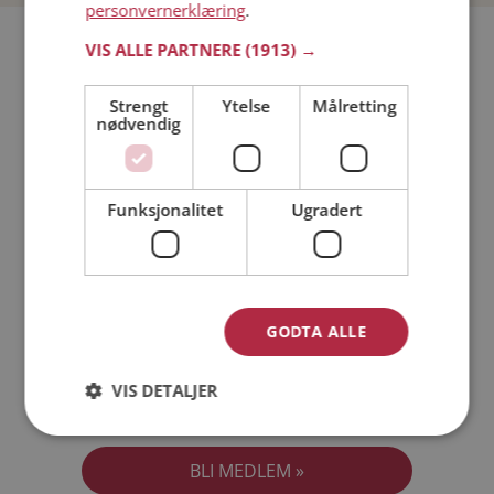
personvernerklæring
.
Bli medlem gratis!
VIS ALLE PARTNERE
(1913) →
Strengt
Ytelse
Målretting
Jeg er en:
Mann
Kvinne
nødvendig
Min alder:
Funksjonalitet
Ugradert
GODTA ALLE
VIS DETALJER
Jeg aksepterer
Medlemsvilkårene
Jeg aksepterer
Personvernreglene