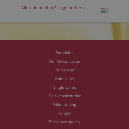
Allerede medlem? Logg inn her »
prot
prot
Priva
Priva
Startsiden
Om Møteplassen
Funksjoner
Søk single
Single synes
Solskinnshistorier
Sikker dating
Kontakt
Personvernpolicy