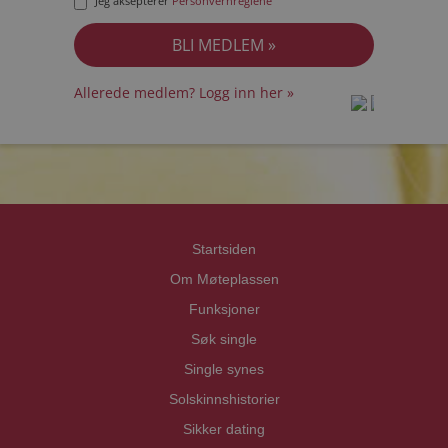
Jeg aksepterer
Personvernreglene
Allerede medlem? Logg inn her »
prot
prot
Priva
Priva
Startsiden
Om Møteplassen
Funksjoner
Søk single
Single synes
Solskinnshistorier
Sikker dating