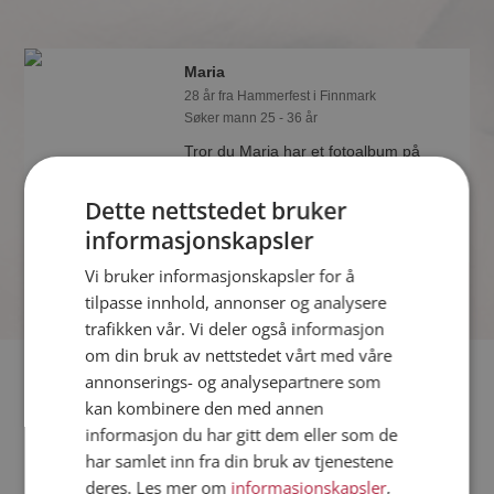
Maria
28 år fra Hammerfest i Finnmark
Søker mann 25 - 36 år
Tror du Maria har et fotoalbum på
Møteplassen? Bli medlem og se selv.
Det finnes tusener av fotoalbum med
Dette nettstedet bruker
spennende bilder på sidene.
informasjonskapsler
Vi bruker informasjonskapsler for å
tilpasse innhold, annonser og analysere
trafikken vår. Vi deler også informasjon
om din bruk av nettstedet vårt med våre
Fler single
annonserings- og analysepartnere som
kan kombinere den med annen
informasjon du har gitt dem eller som de
Flere singlekvinner fra Hammerfest
:
Lezeil
,
Katrine
,
Vera
har samlet inn fra din bruk av tjenestene
Menn fra Hammerfest
deres. Les mer om
informasjonskapsler
,
Date kvinner i Norge