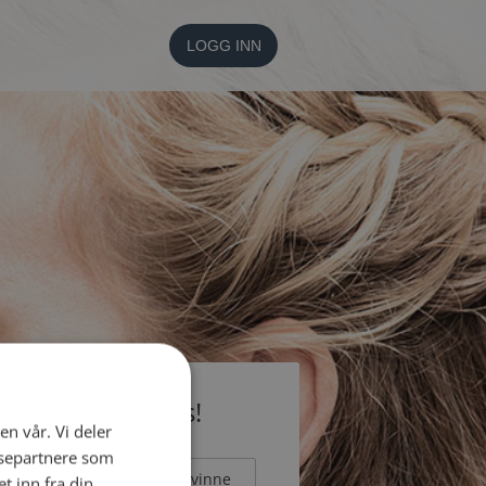
LOGG INN
li medlem gratis!
en vår. Vi deler
ysepartnere som
Mann
Kvinne
 inn fra din