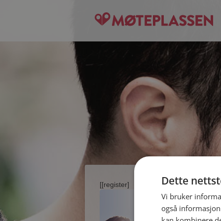
Dette netts
[[register]
Vi bruker informa
også informasjon
kan kombinere de