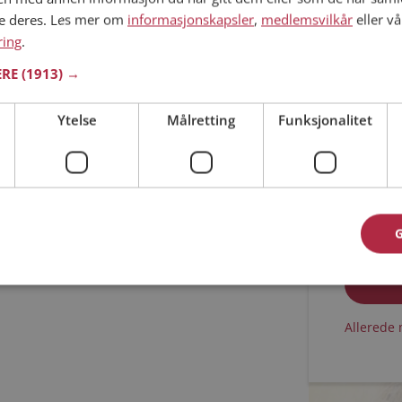
ne deres. Les mer om
informasjonskapsler
,
medlemsvilkår
eller vå
Min alder
ring
.
ERE
(1913) →
Ytelse
Målretting
Funksjonalitet
Jeg aks
Jeg aks
Allerede 