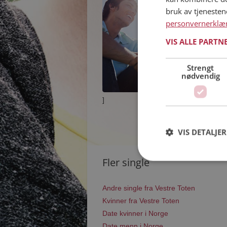
bruk av tjeneste
personvernerklæ
VIS ALLE PARTN
Strengt
nødvendig
]
VIS DETALJER
Fler single
Andre single fra Vestre Toten
Kvinner fra Vestre Toten
Date kvinner i Norge
Date menn i Norge