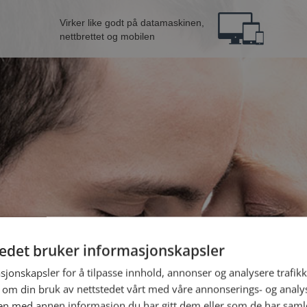
Virker like godt på datamaskinen,
nettbrettet og mobilen
tedet bruker informasjonskapsler
B
sjonskapsler for å tilpasse innhold, annonser og analysere trafikk
 om din bruk av nettstedet vårt med våre annonserings- og anal
Jeg er en:
n med annen informasjon du har gitt dem eller som de har samlet