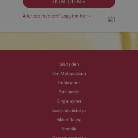
Allerede medlem? Logg inn her »
prot
prot
Priva
Priva
Startsiden
Om Møteplassen
Funksjoner
Søk single
Single synes
Solskinnshistorier
Sikker dating
Kontakt