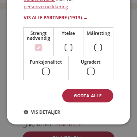
personvernerklæring
.
VIS ALLE PARTNERE
(1913) →
Bli medlem gratis!
Strengt
Ytelse
Målretting
nødvendig
Jeg er en:
Mann
Kvinne
Min alder:
Funksjonalitet
Ugradert
GODTA ALLE
VIS DETALJER
Jeg aksepterer
Medlemsvilkårene
Jeg aksepterer
Personvernreglene