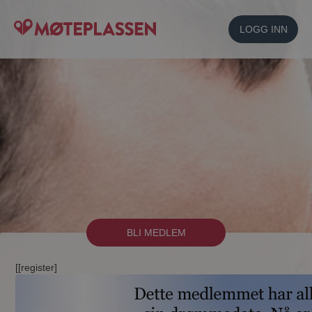
LOGG INN
BLI MEDLEM
[[register]