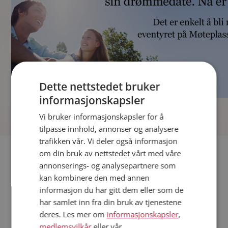
Dette nettstedet bruker
informasjonskapsler
]
Vi bruker informasjonskapsler for å
tilpasse innhold, annonser og analysere
trafikken vår. Vi deler også informasjon
Fler single
om din bruk av nettstedet vårt med våre
annonserings- og analysepartnere som
kan kombinere den med annen
Andre single fra Kvinesdal
informasjon du har gitt dem eller som de
Kvinner fra Kvinesdal
har samlet inn fra din bruk av tjenestene
Date kvinner i Norge
deres. Les mer om
informasjonskapsler
,
Date menn i Norge
medlemsvilkår
eller vår