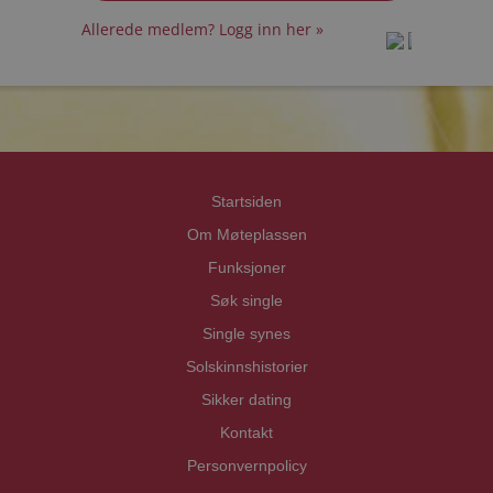
Allerede medlem? Logg inn her »
prot
prot
Priva
Priva
Startsiden
Om Møteplassen
Funksjoner
Søk single
Single synes
Solskinnshistorier
Sikker dating
Kontakt
Personvernpolicy