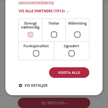
personvernerklæring
.
Bli medlem gratis!
VIS ALLE PARTNERE
(1913) →
Strengt
Ytelse
Målretting
Jeg er en:
Mann
Kvinne
nødvendig
Min alder:
Funksjonalitet
Ugradert
GODTA ALLE
VIS DETALJER
Jeg aksepterer
Medlemsvilkårene
Jeg aksepterer
Personvernreglene