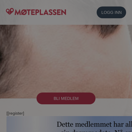
LOGG INN
BLI MEDLEM
[[register]