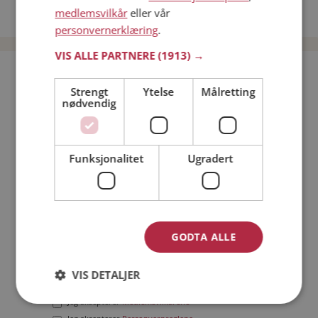
medlemsvilkår
eller vår
Date menn i Norge
personvernerklæring
.
VIS ALLE PARTNERE
(1913) →
Bli medlem gratis!
Strengt
Ytelse
Målretting
nødvendig
Jeg er en:
Mann
Kvinne
Min alder:
Funksjonalitet
Ugradert
GODTA ALLE
VIS DETALJER
Jeg aksepterer
Medlemsvilkårene