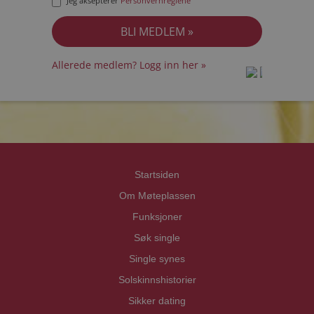
Jeg aksepterer
Personvernreglene
Allerede medlem? Logg inn her »
prot
prot
Priva
Priva
Startsiden
Om Møteplassen
Funksjoner
Søk single
Single synes
Solskinnshistorier
Sikker dating