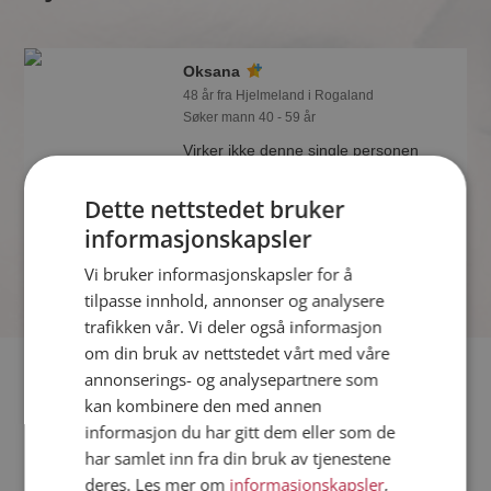
Oksana
48 år fra Hjelmeland i Rogaland
Søker mann 40 - 59 år
Virker ikke denne single personen
hyggelig? Det tar bare ett minutt å bli
medlem på Møteplassen, slik at du kan
Dette nettstedet bruker
finne ut alt om Oksana.
informasjonskapsler
Vi bruker informasjonskapsler for å
tilpasse innhold, annonser og analysere
trafikken vår. Vi deler også informasjon
om din bruk av nettstedet vårt med våre
Fler single
annonserings- og analysepartnere som
kan kombinere den med annen
informasjon du har gitt dem eller som de
Flere singlekvinner fra Hjelmeland
:
Lusia
,
Kati
,
Am
har samlet inn fra din bruk av tjenestene
Menn fra Hjelmeland
deres. Les mer om
informasjonskapsler
,
Date kvinner i Norge