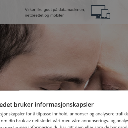
Virker like godt på datamaskinen,
nettbrettet og mobilen
tedet bruker informasjonskapsler
B
sjonskapsler for å tilpasse innhold, annonser og analysere trafikk
 om din bruk av nettstedet vårt med våre annonserings- og anal
Jeg er en:
n med annen informasjon du har gitt dem eller som de har samlet