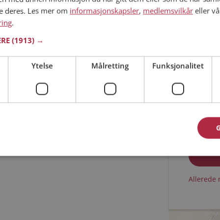
ne deres. Les mer om
informasjonskapsler
,
medlemsvilkår
eller vå
Min alder
ring
.
ERE
(1913) →
Ytelse
Målretting
Funksjonalitet
Jeg aks
Jeg aks
Allerede 