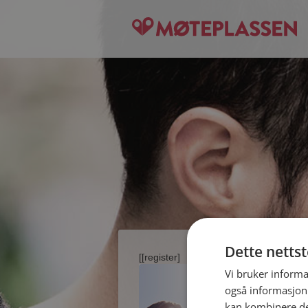
Dette netts
[[register]
Vi bruker informa
også informasjon
kan kombinere de