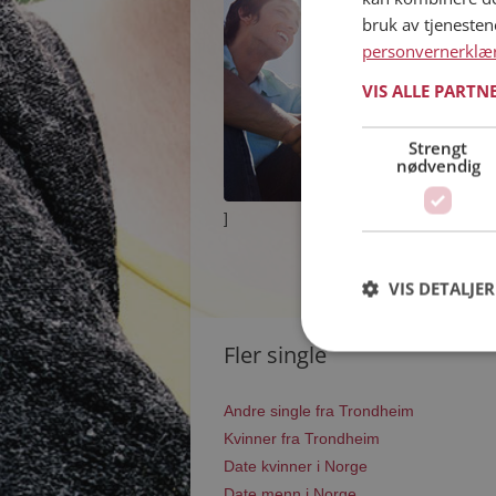
bruk av tjeneste
personvernerklæ
VIS ALLE PARTN
Strengt
nødvendig
]
VIS DETALJER
Fler single
Andre single fra Trondheim
Kvinner fra Trondheim
Date kvinner i Norge
Date menn i Norge