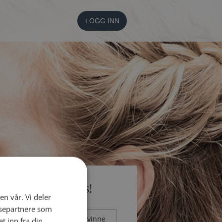
LOGG INN
li medlem gratis!
en vår. Vi deler
ysepartnere som
Mann
Kvinne
 inn fra din