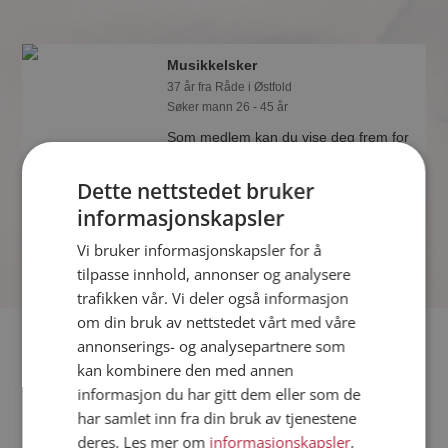
Musikkelsker
37 år fra Råde i Østfold
Søker mann 26 - 45 år
Som medlem kan du vise deg frem for
Musikkelsker og tusener av andre
single på Møteplassen! Ta sjansen og
Dette nettstedet bruker
se hvem som synes du er interessant.
informasjonskapsler
Vi bruker informasjonskapsler for å
tilpasse innhold, annonser og analysere
trafikken vår. Vi deler også informasjon
om din bruk av nettstedet vårt med våre
Fler single
annonserings- og analysepartnere som
kan kombinere den med annen
informasjon du har gitt dem eller som de
Flere singlekvinner fra Råde
:
Zaneta
,
Randi
,
Chomphunut
har samlet inn fra din bruk av tjenestene
Menn fra Råde
deres. Les mer om
informasjonskapsler
,
Date kvinner i Norge