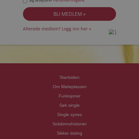
Jeg aksepterer
Personvernreglene
Allerede medlem? Logg inn her »
prot
prot
Priva
Priva
Startsiden
Om Møteplassen
Funksjoner
Søk single
Single synes
Solskinnshistorier
Sikker dating