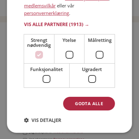
medlemsvilkår
eller vår
Date menn i Norge
personvernerklæring
.
VIS ALLE PARTNERE
(1913) →
Bli medlem gratis!
Strengt
Ytelse
Målretting
nødvendig
Jeg er en:
Mann
Kvinne
Min alder:
Funksjonalitet
Ugradert
GODTA ALLE
VIS DETALJER
Jeg aksepterer
Medlemsvilkårene