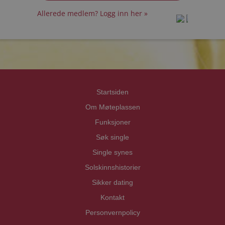
Allerede medlem? Logg inn her »
prot
prot
Priva
Priva
Startsiden
Om Møteplassen
Funksjoner
Søk single
Single synes
Solskinnshistorier
Sikker dating
Kontakt
Personvernpolicy