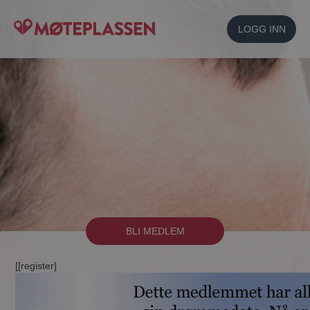
LOGG INN
BLI MEDLEM
[[register]