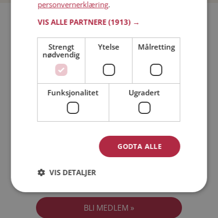
personvernerklæring
.
Bli medlem gratis!
VIS ALLE PARTNERE
(1913) →
Strengt
Ytelse
Målretting
Jeg er en:
Mann
Kvinne
nødvendig
Min alder:
Funksjonalitet
Ugradert
GODTA ALLE
VIS DETALJER
Jeg aksepterer
Medlemsvilkårene
Jeg aksepterer
Personvernreglene