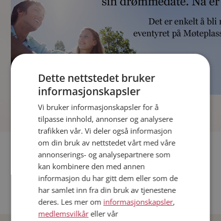
Dette nettstedet bruker
informasjonskapsler
]
Vi bruker informasjonskapsler for å
tilpasse innhold, annonser og analysere
trafikken vår. Vi deler også informasjon
om din bruk av nettstedet vårt med våre
Fler single
annonserings- og analysepartnere som
kan kombinere den med annen
Andre single fra Oslo
informasjon du har gitt dem eller som de
Date menn i Norge
har samlet inn fra din bruk av tjenestene
Date kvinner i Norge
deres. Les mer om
informasjonskapsler
,
medlemsvilkår
eller vår