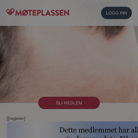
LOGG INN
BLI MEDLEM
[[register]