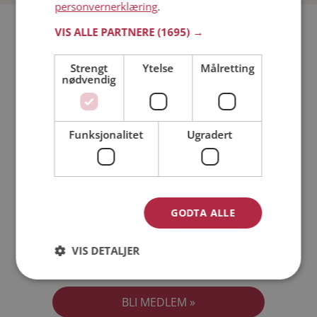
personvernerklæring
.
Bli medlem gratis!
VIS ALLE PARTNERE
(1695) →
Strengt
Ytelse
Målretting
Jeg er en:
Mann
Kvinne
nødvendig
Min alder:
Funksjonalitet
Ugradert
GODTA ALLE
VIS DETALJER
Jeg aksepterer
Medlemsvilkårene
Jeg aksepterer
Personvernreglene