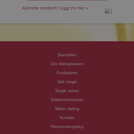
Allerede medlem? Logg inn her »
prot
prot
Priva
Priva
Startsiden
Om Møteplassen
Funksjoner
Søk single
Single synes
Solskinnshistorier
Sikker dating
Kontakt
Personvernpolicy