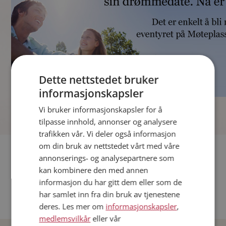
Dette nettstedet bruker
informasjonskapsler
]
Vi bruker informasjonskapsler for å
tilpasse innhold, annonser og analysere
trafikken vår. Vi deler også informasjon
om din bruk av nettstedet vårt med våre
Fler single
annonserings- og analysepartnere som
kan kombinere den med annen
Andre single fra Oslo
informasjon du har gitt dem eller som de
Date menn i Norge
har samlet inn fra din bruk av tjenestene
Date kvinner i Norge
deres. Les mer om
informasjonskapsler
,
medlemsvilkår
eller vår