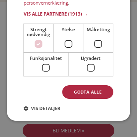
personvernerklæring
.
Bli medlem gratis!
VIS ALLE PARTNERE
(1913) →
Strengt
Ytelse
Målretting
Jeg er en:
Mann
Kvinne
nødvendig
Min alder:
Funksjonalitet
Ugradert
GODTA ALLE
VIS DETALJER
Jeg aksepterer
Medlemsvilkårene
Jeg aksepterer
Personvernreglene