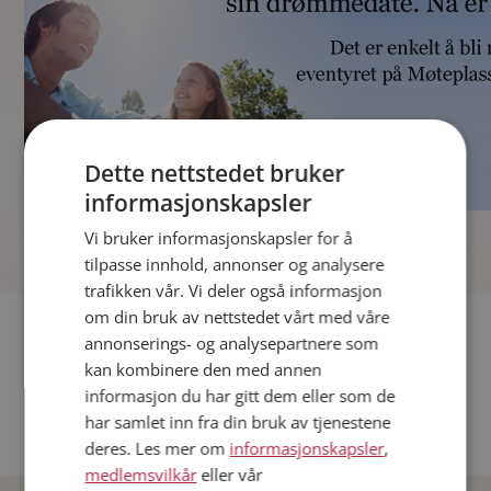
Dette nettstedet bruker
informasjonskapsler
]
Vi bruker informasjonskapsler for å
tilpasse innhold, annonser og analysere
trafikken vår. Vi deler også informasjon
om din bruk av nettstedet vårt med våre
Fler single
annonserings- og analysepartnere som
kan kombinere den med annen
Andre single fra Oslo
informasjon du har gitt dem eller som de
Date menn i Norge
har samlet inn fra din bruk av tjenestene
Date kvinner i Norge
deres. Les mer om
informasjonskapsler
,
medlemsvilkår
eller vår