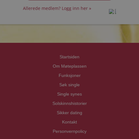
Allerede medlem? Logg inn her »
prot
prot
Priva
Priva
Startsiden
Om Møteplassen
Funksjoner
Søk single
Single synes
Solskinnshistorier
Sikker dating
Kontakt
Personvernpolicy