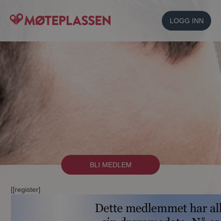
LOGG INN
BLI MEDLEM
[[register]