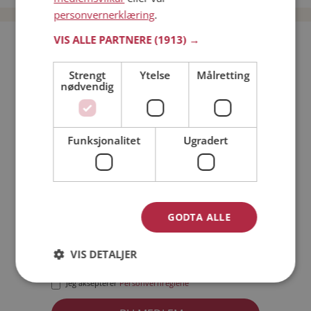
personvernerklæring
.
VIS ALLE PARTNERE
(1913) →
Bli medlem gratis!
Strengt
Ytelse
Målretting
nødvendig
Jeg er en:
Mann
Kvinne
Min alder:
Funksjonalitet
Ugradert
GODTA ALLE
VIS DETALJER
Jeg aksepterer
Medlemsvilkårene
Jeg aksepterer
Personvernreglene