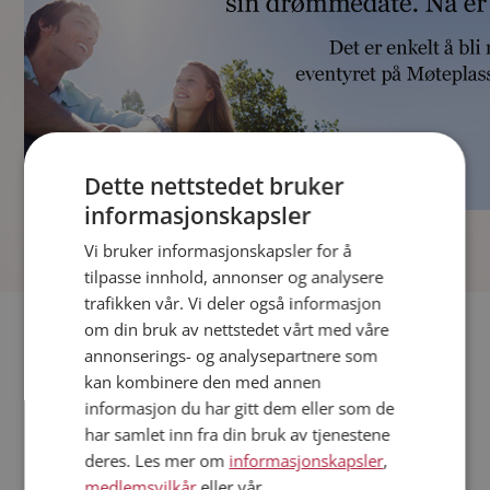
Dette nettstedet bruker
informasjonskapsler
]
Vi bruker informasjonskapsler for å
tilpasse innhold, annonser og analysere
trafikken vår. Vi deler også informasjon
Fler single
om din bruk av nettstedet vårt med våre
annonserings- og analysepartnere som
kan kombinere den med annen
Andre single fra Halden
informasjon du har gitt dem eller som de
Kvinner fra Halden
har samlet inn fra din bruk av tjenestene
Date kvinner i Norge
deres. Les mer om
informasjonskapsler
,
Date menn i Norge
medlemsvilkår
eller vår