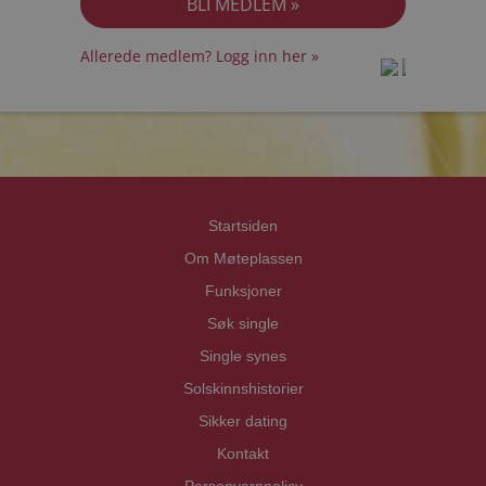
Allerede medlem? Logg inn her »
prot
prot
Priva
Priva
Startsiden
Om Møteplassen
Funksjoner
Søk single
Single synes
Solskinnshistorier
Sikker dating
Kontakt