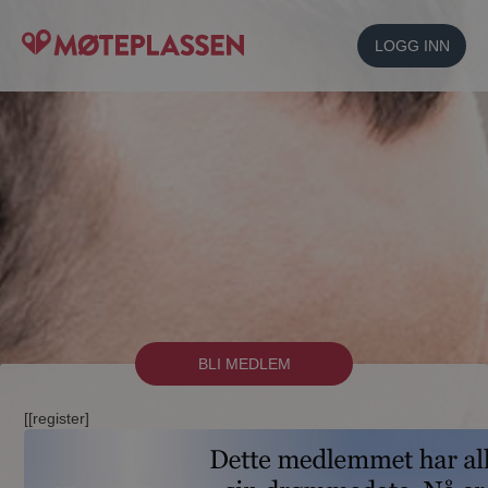
LOGG INN
BLI MEDLEM
[[register]