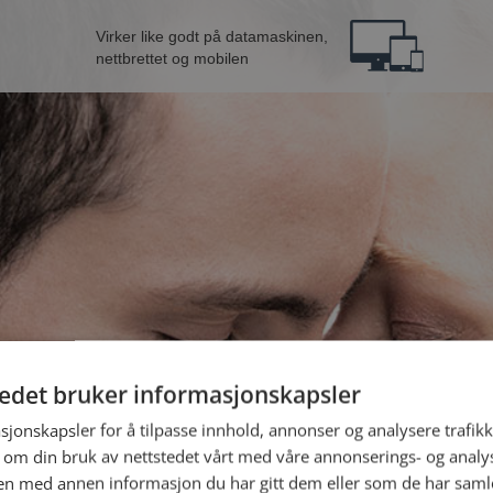
Virker like godt på datamaskinen,
nettbrettet og mobilen
tedet bruker informasjonskapsler
n fra Sogndal
B
sjonskapsler for å tilpasse innhold, annonser og analysere trafikk
 om din bruk av nettstedet vårt med våre annonserings- og anal
n med annen informasjon du har gitt dem eller som de har samlet
Jeg er en: