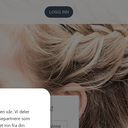
LOGG INN
li medlem gratis!
en vår. Vi deler
ysepartnere som
 inn fra din
Mann
Kvinne