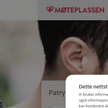
Dette netts
Patryk, single man
Vi bruker informa
også informasjon
kan kombinere de