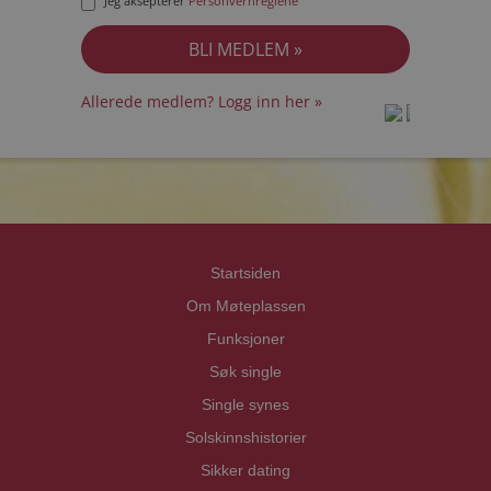
Jeg aksepterer
Personvernreglene
Allerede medlem? Logg inn her »
prot
prot
Priva
Priva
Startsiden
Om Møteplassen
Funksjoner
Søk single
Single synes
Solskinnshistorier
Sikker dating