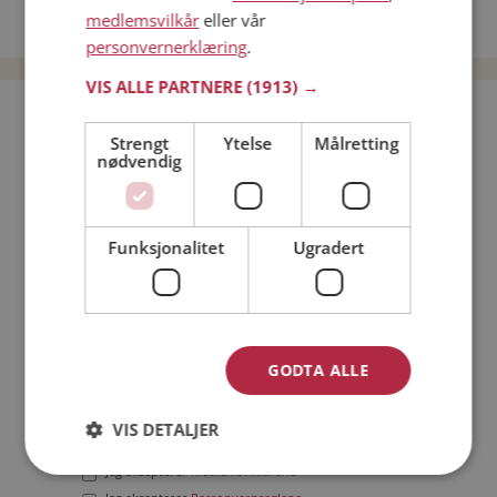
medlemsvilkår
eller vår
Date menn i Norge
personvernerklæring
.
VIS ALLE PARTNERE
(1913) →
Bli medlem gratis!
Strengt
Ytelse
Målretting
nødvendig
Jeg er en:
Mann
Kvinne
Min alder:
Funksjonalitet
Ugradert
GODTA ALLE
VIS DETALJER
Jeg aksepterer
Medlemsvilkårene