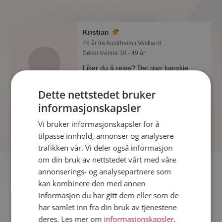
Kristian
45 år fra Austrheim i Vestland
Søker kvinne 30 - 49 år
Liker du å reise? Det gjør kanskje
Kristian også. Bli medlem nå for å finne
svaret og mengder av andre
Dette nettstedet bruker
spennende fakta.
informasjonskapsler
Vi bruker informasjonskapsler for å
tilpasse innhold, annonser og analysere
trafikken vår. Vi deler også informasjon
om din bruk av nettstedet vårt med våre
Fler single
annonserings- og analysepartnere som
kan kombinere den med annen
informasjon du har gitt dem eller som de
Flere singlemenn fra Austrheim
:
Kent Rune
,
Josh
,
Preben
har samlet inn fra din bruk av tjenestene
Kvinner fra Austrheim
deres. Les mer om
informasjonskapsler
,
Date kvinner i Norge