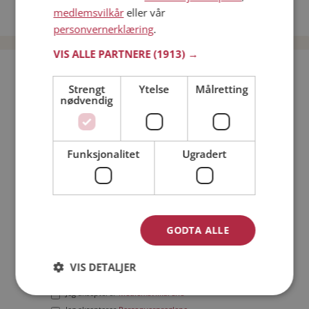
medlemsvilkår
eller vår
Date menn i Norge
personvernerklæring
.
VIS ALLE PARTNERE
(1913) →
Bli medlem gratis!
Strengt
Ytelse
Målretting
nødvendig
Jeg er en:
Mann
Kvinne
Min alder:
Funksjonalitet
Ugradert
GODTA ALLE
VIS DETALJER
Jeg aksepterer
Medlemsvilkårene