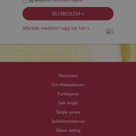
Jeg aksepterer
Personvernreglene
Allerede medlem? Logg inn her »
prot
prot
Priva
Priva
Startsiden
Om Møteplassen
Funksjoner
Søk single
Single synes
Solskinnshistorier
Sikker dating