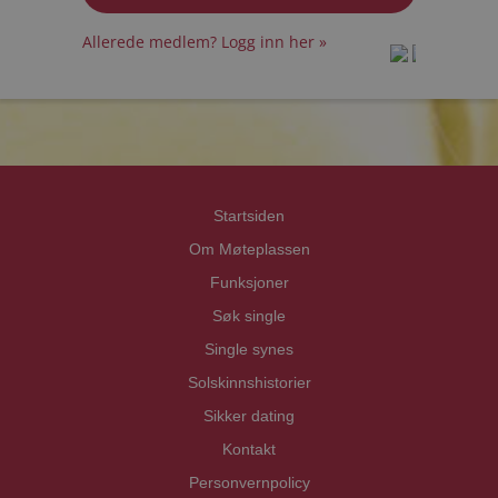
Allerede medlem? Logg inn her »
prot
prot
Priva
Priva
Startsiden
Om Møteplassen
Funksjoner
Søk single
Single synes
Solskinnshistorier
Sikker dating
Kontakt
Personvernpolicy