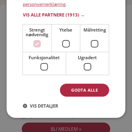
personvernerklæring
.
Bli medlem gratis!
VIS ALLE PARTNERE
(1913) →
Strengt
Ytelse
Målretting
Jeg er en:
Mann
Kvinne
nødvendig
Min alder:
Funksjonalitet
Ugradert
GODTA ALLE
VIS DETALJER
Jeg aksepterer
Medlemsvilkårene
Jeg aksepterer
Personvernreglene