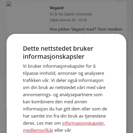
Vegard
42 år fra Gjøvik i Innlandet
Søker kvinne 35 - 45 år
Hva jobber Vegard med? Som medlem
på Møteplassen får du vite alle mulige
detaljer om de single.
Dette nettstedet bruker
informasjonskapsler
Vi bruker informasjonskapsler for å
tilpasse innhold, annonser og analysere
trafikken vår. Vi deler også informasjon
Fler single
om din bruk av nettstedet vårt med våre
annonserings- og analysepartnere som
Flere singlemenn fra Gjøvik
:
Leffator
,
Markus
,
Karl Martin
kan kombinere den med annen
Kvinner fra Gjøvik
informasjon du har gitt dem eller som de
Date kvinner i Norge
har samlet inn fra din bruk av tjenestene
Date menn i Norge
deres. Les mer om
informasjonskapsler
,
medlemsvilkår
eller vår