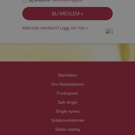
Jeg aksepterer
Personvernreglene
Allerede medlem? Logg inn her »
prot
prot
Priva
Priva
Startsiden
Om Møteplassen
Funksjoner
Søk single
Single synes
Solskinnshistorier
Sikker dating