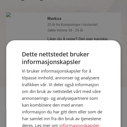
Markus
25 år fra Kongsvinger i Innlandet
Søker kvinne 18 - 25 år
Liker du å reise? Det gjør kanskje
Markus også. Bli medlem nå for å finne
svaret og mengder av andre
Dette nettstedet bruker
spennende fakta.
informasjonskapsler
Vi bruker informasjonskapsler for å
tilpasse innhold, annonser og analysere
trafikken vår. Vi deler også informasjon
om din bruk av nettstedet vårt med våre
Fler single
annonserings- og analysepartnere som
kan kombinere den med annen
informasjon du har gitt dem eller som de
Flere singlemenn fra Kongsvinger
:
Karl Martin
,
Olav
,
Poul
har samlet inn fra din bruk av tjenestene
Kvinner fra Kongsvinger
deres. Les mer om
informasjonskapsler
,
Date kvinner i Norge