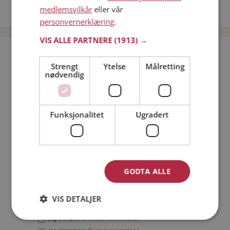
medlemsvilkår
eller vår
Date menn i Norge
personvernerklæring
.
VIS ALLE PARTNERE
(1913) →
Bli medlem gratis!
Strengt
Ytelse
Målretting
nødvendig
Jeg er en:
Mann
Kvinne
Min alder:
Funksjonalitet
Ugradert
GODTA ALLE
VIS DETALJER
Jeg aksepterer
Medlemsvilkårene