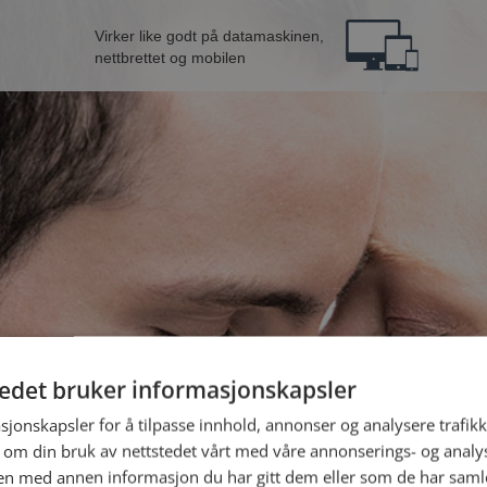
Virker like godt på datamaskinen,
nettbrettet og mobilen
tedet bruker informasjonskapsler
fra Lørenskog
B
sjonskapsler for å tilpasse innhold, annonser og analysere trafikk
 om din bruk av nettstedet vårt med våre annonserings- og anal
n med annen informasjon du har gitt dem eller som de har samlet
Jeg er en: