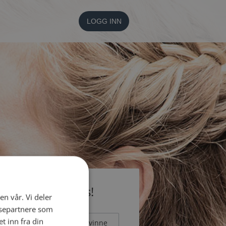
LOGG INN
li medlem gratis!
en vår. Vi deler
ysepartnere som
 inn fra din
Mann
Kvinne