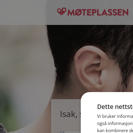
Dette netts
Isak, single mann 
Vi bruker informa
også informasjon
kan kombinere de