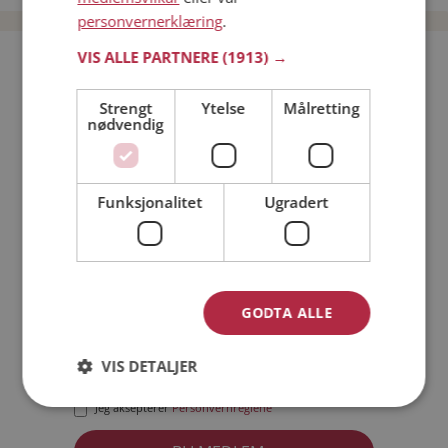
personvernerklæring
.
VIS ALLE PARTNERE
(1913) →
Bli medlem gratis!
Strengt
Ytelse
Målretting
nødvendig
Jeg er en:
Mann
Kvinne
Min alder:
Funksjonalitet
Ugradert
GODTA ALLE
VIS DETALJER
Jeg aksepterer
Medlemsvilkårene
Jeg aksepterer
Personvernreglene