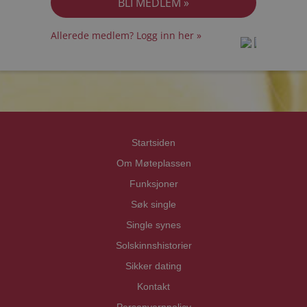
Allerede medlem? Logg inn her »
prot
prot
Priva
Priva
Startsiden
Om Møteplassen
Funksjoner
Søk single
Single synes
Solskinnshistorier
Sikker dating
Kontakt