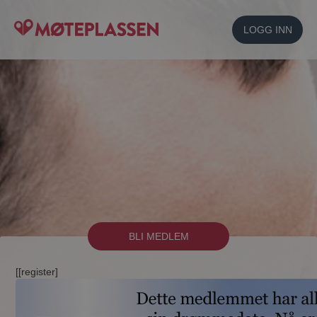
LOGG INN
BLI MEDLEM
[[register]