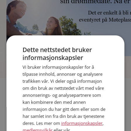
Dette nettstedet bruker
informasjonskapsler
]
Vi bruker informasjonskapsler for å
tilpasse innhold, annonser og analysere
trafikken vår. Vi deler også informasjon
Fler single
om din bruk av nettstedet vårt med våre
annonserings- og analysepartnere som
kan kombinere den med annen
Andre single fra Kristiansund
informasjon du har gitt dem eller som de
Menn fra Kristiansund
har samlet inn fra din bruk av tjenestene
Date kvinner i Norge
deres. Les mer om
informasjonskapsler
,
Date menn i Norge
medlemsvilkår
eller vår