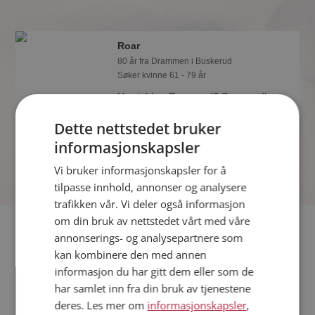
Roar
80 år fra Drammen i Buskerud
Søker kvinne 61 - 79 år
Hva jobber Roar med? Som medlem
på Møteplassen får du vite alle mulige
Dette nettstedet bruker
detaljer om de single.
informasjonskapsler
Vi bruker informasjonskapsler for å
tilpasse innhold, annonser og analysere
trafikken vår. Vi deler også informasjon
om din bruk av nettstedet vårt med våre
Fler single
annonserings- og analysepartnere som
kan kombinere den med annen
Flere singlemenn fra Drammen
:
Venelin
,
Trond
,
Joji
informasjon du har gitt dem eller som de
Kvinner fra Drammen
har samlet inn fra din bruk av tjenestene
Date kvinner i Norge
deres. Les mer om
informasjonskapsler
,