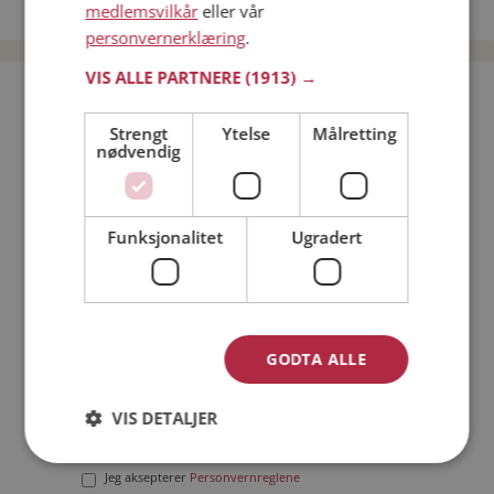
Date menn i Norge
medlemsvilkår
eller vår
personvernerklæring
.
VIS ALLE PARTNERE
(1913) →
Bli medlem gratis!
Strengt
Ytelse
Målretting
nødvendig
Jeg er en:
Mann
Kvinne
Min alder:
Funksjonalitet
Ugradert
GODTA ALLE
VIS DETALJER
Jeg aksepterer
Medlemsvilkårene
Jeg aksepterer
Personvernreglene