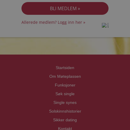
Allerede medlem? Logg inn her »
prot
prot
Priva
Priva
Startsiden
Om Møteplassen
Funksjoner
Søk single
Single synes
Solskinnshistorier
Sikker dating
Kontakt