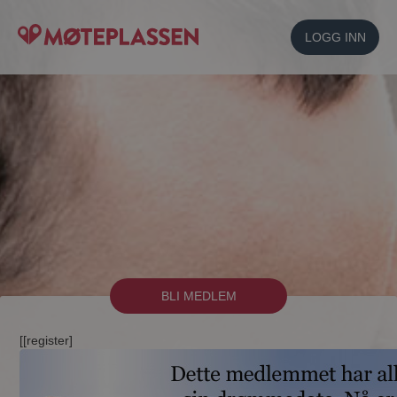
LOGG INN
BLI MEDLEM
[[register]