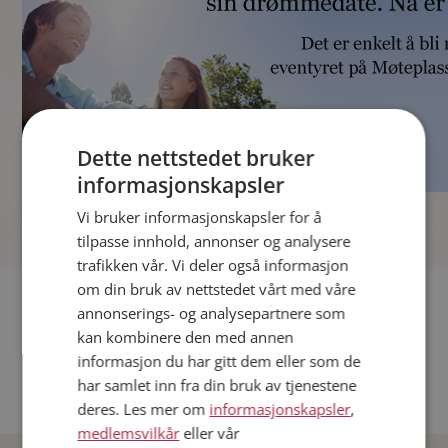
Dette nettstedet bruker
informasjonskapsler
]
Vi bruker informasjonskapsler for å
tilpasse innhold, annonser og analysere
trafikken vår. Vi deler også informasjon
om din bruk av nettstedet vårt med våre
Fler single
annonserings- og analysepartnere som
kan kombinere den med annen
Andre single fra Oslo
informasjon du har gitt dem eller som de
Date menn i Norge
har samlet inn fra din bruk av tjenestene
Date kvinner i Norge
deres. Les mer om
informasjonskapsler
,
medlemsvilkår
eller vår