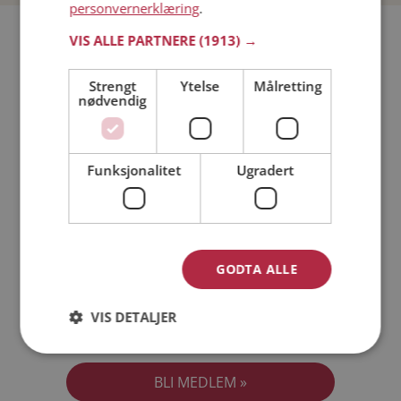
personvernerklæring
.
Bli medlem gratis!
VIS ALLE PARTNERE
(1913) →
Strengt
Ytelse
Målretting
Jeg er en:
Mann
Kvinne
nødvendig
Min alder:
Funksjonalitet
Ugradert
GODTA ALLE
VIS DETALJER
Jeg aksepterer
Medlemsvilkårene
Jeg aksepterer
Personvernreglene