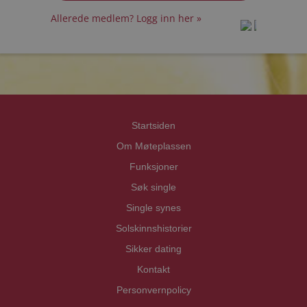
Allerede medlem? Logg inn her »
prot
prot
Priva
Priva
Startsiden
Om Møteplassen
Funksjoner
Søk single
Single synes
Solskinnshistorier
Sikker dating
Kontakt
Personvernpolicy