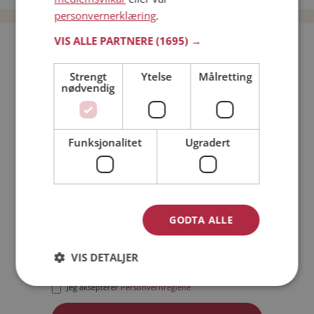
personvernerklæring
.
VIS ALLE PARTNERE
(1695) →
Bli medlem gratis!
Strengt
Ytelse
Målretting
nødvendig
Jeg er en:
Mann
Kvinne
Min alder:
Funksjonalitet
Ugradert
GODTA ALLE
VIS DETALJER
Jeg aksepterer
Medlemsvilkårene
Jeg aksepterer
Personvernreglene