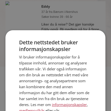
Eddy
37 år fra Bærum i Akershus
Søker kvinne 39 - 66 år
Liker du å reise? Det gjør kanskje
Eddy også. Bli medlem nå for å finne
svaret og mengder av andre
spennende fakta.
Dette nettstedet bruker
informasjonskapsler
Vi bruker informasjonskapsler for å
tilpasse innhold, annonser og analysere
trafikken vår. Vi deler også informasjon
Fler single
om din bruk av nettstedet vårt med våre
annonserings- og analysepartnere som
kan kombinere den med annen
Flere singlemenn fra Bærum
:
Trond
,
Oddbjørn
,
Saba
informasjon du har gitt dem eller som de
Kvinner fra Bærum
har samlet inn fra din bruk av tjenestene
Date kvinner i Norge
deres. Les mer om
informasjonskapsler
,
Date menn i Norge
medlemsvilkår
eller vår