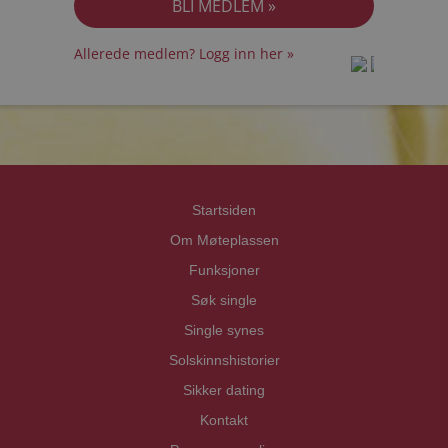
Allerede medlem? Logg inn her »
prot
prot
Priva
Priva
Startsiden
Om Møteplassen
Funksjoner
Søk single
Single synes
Solskinnshistorier
Sikker dating
Kontakt