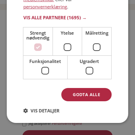
personvernerklæring
.
VIS ALLE PARTNERE
(1695) →
Bli medlem gratis!
Strengt
Ytelse
Målretting
nødvendig
Jeg er en:
Mann
Kvinne
Min alder:
Funksjonalitet
Ugradert
GODTA ALLE
VIS DETALJER
Jeg aksepterer
Medlemsvilkårene
Jeg aksepterer
Personvernreglene