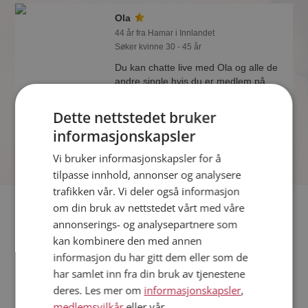
Ola
44 år fra Hamar i Innlandet
Søker kvinne 30 - 45 år
Du kan chatte live med Ola og alle de
andre single hvis du er medlem på
Møteplassen. Det er raskt og enkelt å
bli medlem.
Dette nettstedet bruker
Online nå!
informasjonskapsler
Vi bruker informasjonskapsler for å
tilpasse innhold, annonser og analysere
trafikken vår. Vi deler også informasjon
Fler single
om din bruk av nettstedet vårt med våre
annonserings- og analysepartnere som
kan kombinere den med annen
Flere singlemenn fra Hamar
:
Sigurd
,
Tommy
,
Berto
informasjon du har gitt dem eller som de
Kvinner fra Hamar
har samlet inn fra din bruk av tjenestene
Date kvinner i Norge
deres. Les mer om
informasjonskapsler
,
Date menn i Norge
medlemsvilkår
eller vår