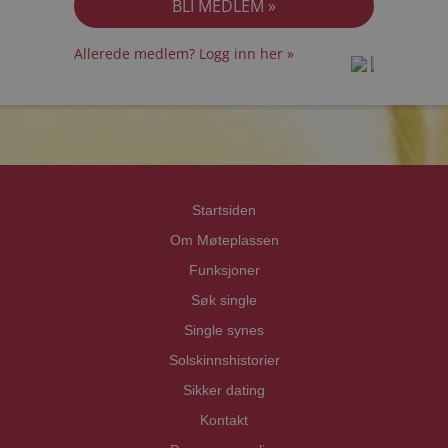
Allerede medlem? Logg inn her »
prot
prot
Priva
Priva
Startsiden
Om Møteplassen
Funksjoner
Søk single
Single synes
Solskinnshistorier
Sikker dating
Kontakt