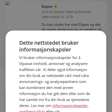
Espen
34 år fra Vestnes i Møre og Romsdal
Søker kvinne 24 - 37 år
Du kan chatte live med Espen og alle
de andre single hvis du er medlem på
Møteplassen. Det er raskt og enkelt å
bli medlem.
Dette nettstedet bruker
informasjonskapsler
Vi bruker informasjonskapsler for å
tilpasse innhold, annonser og analysere
trafikken vår. Vi deler også informasjon
Fler single
om din bruk av nettstedet vårt med våre
annonserings- og analysepartnere som
kan kombinere den med annen
Flere singlemenn fra Vestnes
:
Mohammad
,
Adam
,
Geir
informasjon du har gitt dem eller som de
Kvinner fra Vestnes
har samlet inn fra din bruk av tjenestene
Date kvinner i Norge
deres. Les mer om
informasjonskapsler
,
Date menn i Norge
medlemsvilkår
eller vår