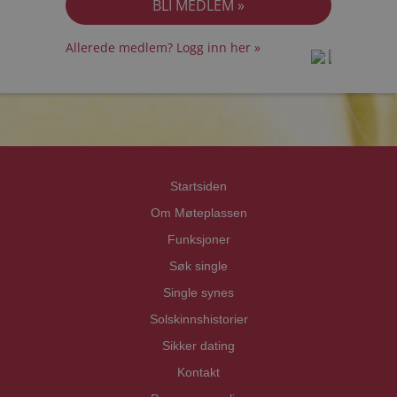
Allerede medlem? Logg inn her »
prot
prot
Priva
Priva
Startsiden
Om Møteplassen
Funksjoner
Søk single
Single synes
Solskinnshistorier
Sikker dating
Kontakt