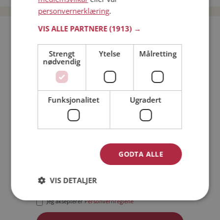
personvernerklæring
.
VIS ALLE PARTNERE
(1913) →
Bli medlem gratis!
Strengt
Ytelse
Målretting
nødvendig
Jeg er en:
Mann
Kvinne
Min alder:
Funksjonalitet
Ugradert
GODTA ALLE
VIS DETALJER
Jeg aksepterer
Medlemsvilkårene
Jeg aksepterer
Personvernreglene