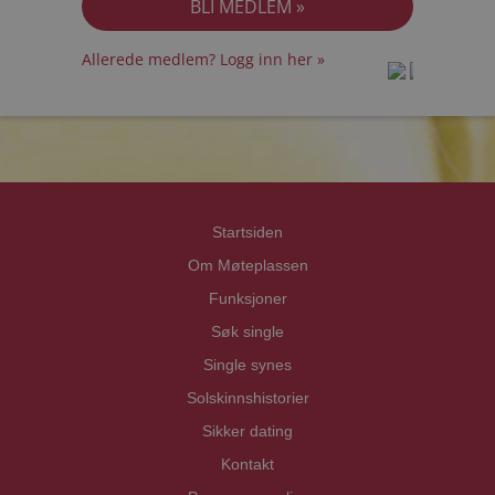
Allerede medlem? Logg inn her »
prot
prot
Priva
Priva
Startsiden
Om Møteplassen
Funksjoner
Søk single
Single synes
Solskinnshistorier
Sikker dating
Kontakt