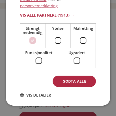
personvernerklæring
.
VIS ALLE PARTNERE
(1913) →
Bli medlem gratis!
Strengt
Ytelse
Målretting
nødvendig
Jeg er en:
Mann
Kvinne
Min alder:
Funksjonalitet
Ugradert
GODTA ALLE
VIS DETALJER
Jeg aksepterer
Medlemsvilkårene
Jeg aksepterer
Personvernreglene