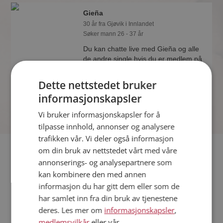
Gieña
30 år fra Gjøvik i Innlandet
Søker mann 26 - 37 år
Du kan chatte live med Gieña og alle
de andre single hvis du er medlem på
Møteplassen. Det er raskt og enkelt å
bli medlem.
Dette nettstedet bruker
informasjonskapsler
Vi bruker informasjonskapsler for å
tilpasse innhold, annonser og analysere
trafikken vår. Vi deler også informasjon
Fler single
om din bruk av nettstedet vårt med våre
annonserings- og analysepartnere som
kan kombinere den med annen
Flere singlekvinner fra Gjøvik
:
Karen Ellen
,
Supattra
,
Kate
informasjon du har gitt dem eller som de
Menn fra Gjøvik
har samlet inn fra din bruk av tjenestene
Date kvinner i Norge
deres. Les mer om
informasjonskapsler
,
Date menn i Norge
medlemsvilkår
eller vår