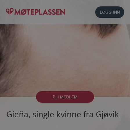
LOGG INN
BLI MEDLEM
Gieña, single kvinne fra Gjøvik