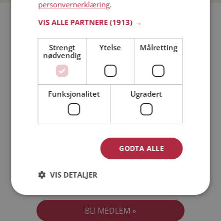
personvernerklæring
.
Bli medlem gratis!
VIS ALLE PARTNERE
(1913) →
Strengt
Ytelse
Målretting
Jeg er en:
Mann
Kvinne
nødvendig
Min alder:
Funksjonalitet
Ugradert
GODTA ALLE
VIS DETALJER
Jeg aksepterer
Medlemsvilkårene
Jeg aksepterer
Personvernreglene