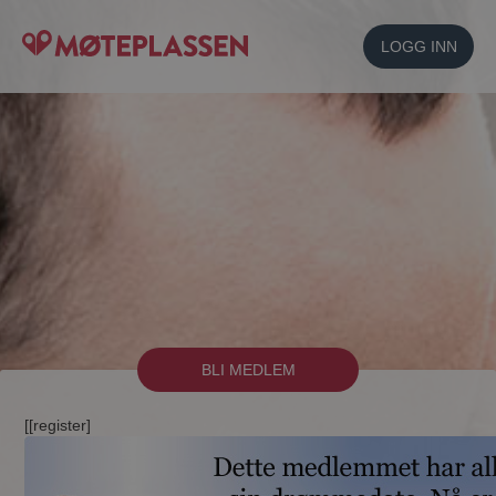
LOGG INN
BLI MEDLEM
[[register]