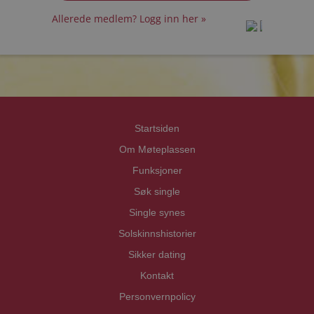
Allerede medlem? Logg inn her »
prot
prot
Priva
Priva
Startsiden
Om Møteplassen
Funksjoner
Søk single
Single synes
Solskinnshistorier
Sikker dating
Kontakt
Personvernpolicy