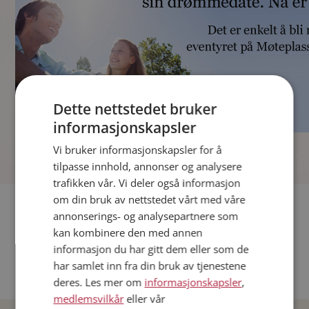
Dette nettstedet bruker
informasjonskapsler
]
Vi bruker informasjonskapsler for å
tilpasse innhold, annonser og analysere
trafikken vår. Vi deler også informasjon
om din bruk av nettstedet vårt med våre
Fler single
annonserings- og analysepartnere som
kan kombinere den med annen
Andre single fra Oslo
informasjon du har gitt dem eller som de
Date menn i Norge
har samlet inn fra din bruk av tjenestene
Date kvinner i Norge
deres. Les mer om
informasjonskapsler
,
medlemsvilkår
eller vår