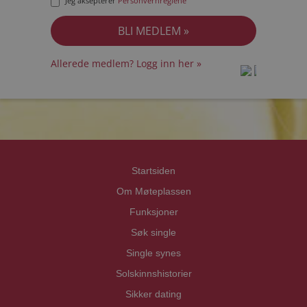
Jeg aksepterer
Personvernreglene
Allerede medlem? Logg inn her »
prot
prot
Priva
Priva
Startsiden
Om Møteplassen
Funksjoner
Søk single
Single synes
Solskinnshistorier
Sikker dating