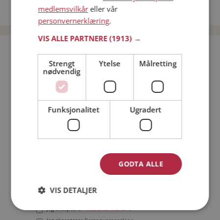
medlemsvilkår
eller vår
Date menn i Norge
personvernerklæring
.
VIS ALLE PARTNERE
(1913) →
Bli medlem gratis!
Strengt
Ytelse
Målretting
nødvendig
Jeg er en:
Mann
Kvinne
Min alder:
Funksjonalitet
Ugradert
GODTA ALLE
VIS DETALJER
Jeg aksepterer
Medlemsvilkårene