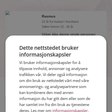
Rasmus
32 år fra Hadsel i Nordland
Søker kvinne 23 - 36 år
Virker ikke denne single personen
hyggelig? Det tar bare ett minutt å bli
medlem på Møteplassen, slik at du kan
Dette nettstedet bruker
finne ut alt om Rasmus.
informasjonskapsler
Vi bruker informasjonskapsler for å
tilpasse innhold, annonser og analysere
trafikken vår. Vi deler også informasjon
om din bruk av nettstedet vårt med våre
Fler single
annonserings- og analysepartnere som
kan kombinere den med annen
informasjon du har gitt dem eller som de
Flere singlemenn fra Hadsel
:
Jan Thore
,
Leon
,
Emil
har samlet inn fra din bruk av tjenestene
Kvinner fra Hadsel
deres. Les mer om
informasjonskapsler
,
Date kvinner i Norge