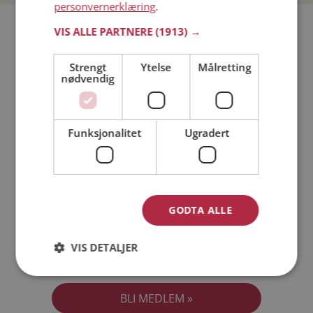
personvernerklæring
.
Bli medlem gratis!
VIS ALLE PARTNERE
(1913) →
Strengt
Ytelse
Målretting
Jeg er en:
Mann
Kvinne
nødvendig
Min alder:
Funksjonalitet
Ugradert
GODTA ALLE
VIS DETALJER
Jeg aksepterer
Medlemsvilkårene
Jeg aksepterer
Personvernreglene