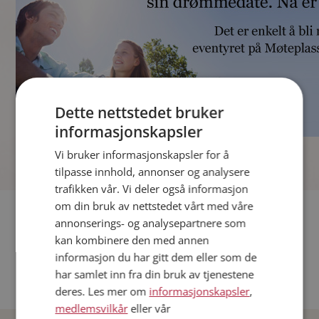
Dette nettstedet bruker
informasjonskapsler
]
Vi bruker informasjonskapsler for å
tilpasse innhold, annonser og analysere
trafikken vår. Vi deler også informasjon
om din bruk av nettstedet vårt med våre
Fler single
annonserings- og analysepartnere som
kan kombinere den med annen
Andre single fra Oslo
informasjon du har gitt dem eller som de
Date menn i Norge
har samlet inn fra din bruk av tjenestene
Date kvinner i Norge
deres. Les mer om
informasjonskapsler
,
medlemsvilkår
eller vår