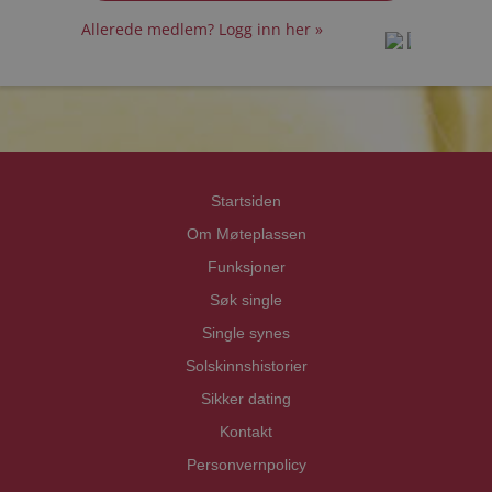
Allerede medlem? Logg inn her »
prot
prot
Priva
Priva
Startsiden
Om Møteplassen
Funksjoner
Søk single
Single synes
Solskinnshistorier
Sikker dating
Kontakt
Personvernpolicy