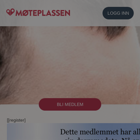
LOGG INN
BLI MEDLEM
[[register]